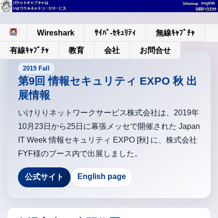
Wireshark
ｻｲﾊﾞ-ｾｷｭﾘﾃｨ
無線ｷｬﾌﾟﾁｬ
有線ｷｬﾌﾟﾁｬ
教育
会社
お問合せ
2019 Fall
第9回 情報セキュリティ EXPO 秋 出
展情報
いけりりネットワークサービス株式会社は、2019年
10月23日から25日に幕張メッセで開催された Japan
IT Week 情報セキュリティ EXPO [秋] に、株式会社
FYF様のブース内で出展しました。
English page
公式サイト