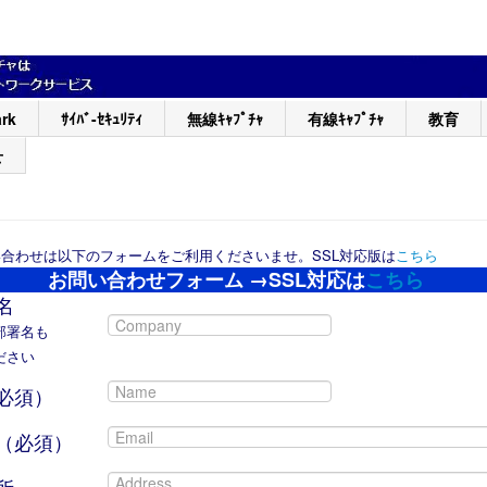
rk
ｻｲﾊﾞ-ｾｷｭﾘﾃｨ
無線ｷｬﾌﾟﾁｬ
有線ｷｬﾌﾟﾁｬ
教育
せ
合わせは以下のフォームをご利用くださいませ。SSL対応版は
こちら
お問い合わせフォーム →SSL対応は
こちら
名
部署名も
ださい
必須）
（必須）