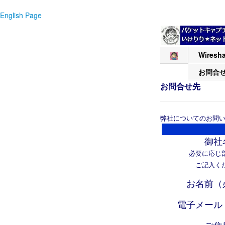
English Page
Wiresha
お問合
お問合せ先
弊社についてのお問い
御社
必要に応じ
ご記入く
お名前（
電子メール