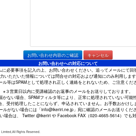
お問い合わせへの対応について
ムに必要事項を記入の上、お問い合わせください。追ってメールにて回
力いただいた情報については問合せの対応および通知にのみ利用します
ール等はSPAMとして処理され正しく連絡をとれないため、ご注意くだ
※３営業日以内に受講確認のお返事のメールをお送りしております。
届かない場合、SPAMフィルタ等により、正常に処理されていない可能
合、受付処理したことにならず、申込されていません。お手数おかけし
ルがない場合には「info@ikeriri.ne.jp」宛に確認のメールお送りく
は、 Twitter @ikeriri や Facebook
FAX（020-4665-5614）
でも
e Limited,All Rights Reserved.