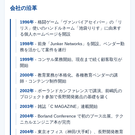
会社の沿革
1996年
- 格闘ゲーム「ヴァンパイアセイバー」の「リ
リス」使いのハンドルネーム「池袋りりす」に由来す
る個人ホームページを開設
1998年
- 前身「Junker Networks」を開設。ベンダー勤
務を活かして案件を遂行
1999年
- コンサル業務開始。現在まで続く顧客取引が
開始
2000年
- 教育業務が本格化。各種教育ベンダーの講
師・コンテンツ制作開始
2002年
- ボーランドカンファレンスで講演。前嶋氏の
プロジェクト参加で長野開発拠点の基礎を築く
2003年
- 雑誌「C MAGAZINE」連載開始
2004年
- Borland Conference で初のブース出展。テク
ニカルエンジニア本が完売
2004年
- 東京オフィス（神田/大手町）、長野開発教育