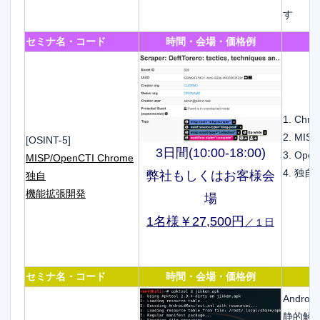
す
セミナ名・コード
時間・会場・価格例
1. C
2. MI
[OSINT-5]
3日間(10:00-18:00)
3. Op
MISP/OpenCTI Chrome
4. 独
弊社もしくはお客様会
独自
機能拡張開発
場
1名様￥27,500円
／１日
セミナ名・コード
時間・会場・価格例
Androi
静的解