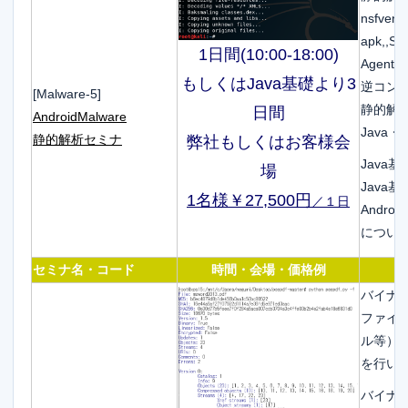
nsfve
apk,,S
1日間(10:00-18:00)
Agent
もしくはJava基礎より3
逆コン
[Malware-5]
静的解
日間
AndroidMalware
Java・
静的解析セミナ
弊社もしくはお客様会
Java
場
Java基
1名様￥27,500円
／１日
Andr
につい
セミナ名・コード
時間・会場・価格例
バイナ
ファイ
ル等）
を行い
バイナ