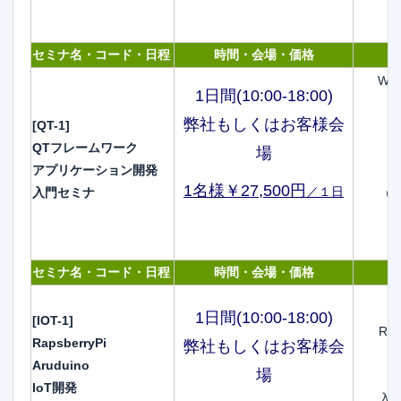
セミナ名・コード・日程
時間・会場・価格
Wir
1日間(10:00-18:00)
弊社もしくはお客様会
[QT-1]
QTフレームワーク
場
アプリケーション開発
1名様￥27,500円
／１日
入門セミナ
（
セミナ名・コード・日程
時間・会場・価格
1日間(10:00-18:00)
[IOT-1]
Ra
RapsberryPi
弊社もしくはお客様会
Aruduino
場
IoT開発
入