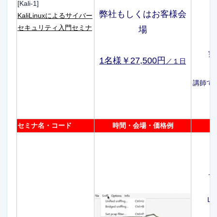
[Kali-1]
弊社もしくはお客様会
KaliLinuxによるサイバー
セキュリティ入門セミナ
場
実
1名様￥27,500円
／１日
講師で画
セミナ名・コード
時間・会場・価格例
サ
L