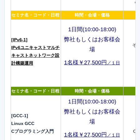
ワ
セミナ名・コード・日程
時間・会場・価格
1日間(10:00-18:00)
弊社もしくはお客様会
[IPv6-1]
そ
IPv6ユニキャストマルチ
場
キャストネットワーク設
1名様￥27,500円
／１日
計構築運用
セミナ名・コード・日程
時間・会場・価格
1日間(10:00-18:00)
弊社もしくはお客様会
[GCC-1]
場
Linux GCC
Cプログラミング入門
C
1名様￥27,500円
／１日