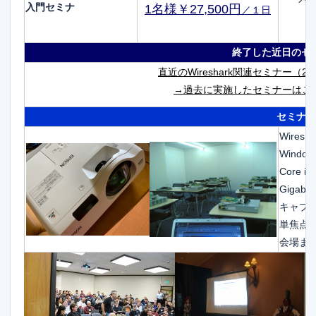
入門セミナ
1名様￥27,500円
／１日
終了した近日のセ
直近のWireshark関連セミナー
（2
→過去に実施したセミナーはこ
セミナー
Wire
Windows
Core 
Gigab
キャプ
単焦点
会場ま