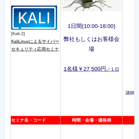
1日間(10:00-18:00)
[Kali-2]
弊社もしくはお客様会
KaliLinuxによるサイバー
場
セキュリティ応用セミナ
1名様￥27,500円
／１日
講師で
セミナ名・コード
時間・会場・価格例