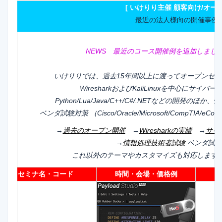
[ いけりり主催 顧客向け/オー
最近の法人様向の開催事例
NEWS 最近のコース開催例を追加しました。（
いけりりでは、過去15年間以上に渡ってオープンセ
WiresharkおよびKaliLinuxを中心にサイ
Python/Lua/Java/C++/C#/.NETなどの開発の
ベンダ試験対策 （Cisco/Oracle/Microsoft/CompTIA/
→
過去のオープン開催
→
Wiresharkの実績
→
サイ
→
情報処理技術者試験
ベンダ試験
これ以外のテーマやカスタマイズも対応します
セミナ名・コード
時間・会場・価格例