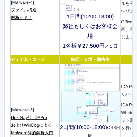
[Malware-4]
ルを利
ファイル構造
学びま
1日間(10:00-18:00)
解析セミナ
Offi
弊社もしくはお客様会
画、画
場
します
1名様￥27,500円
／１日
セミナ名・コード
時間・会場・価格例
IDA P
リバー
IDA P
[Malware-3]
WInd
Hex-Ray社 IDAPro
ット形式
およびWinDbgによる
2日間(10:00-18:00)
OR3日
を行いM
Malware静的解析入門
間