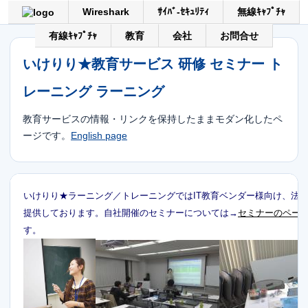
Wireshark
ｻｲﾊﾞ-ｾｷｭﾘﾃｨ
無線ｷｬﾌﾟﾁｬ
有線ｷｬﾌﾟﾁｬ
教育
会社
お問合せ
いけりり★教育サービス 研修 セミナー ト
レーニング ラーニング
教育サービスの情報・リンクを保持したままモダン化したペ
ージです。
English page
いけりり★ラーニング／トレーニングではIT教育ベンダー様向け、法
提供しております。自社開催のセミナーについては→
セミナーのペー
す。