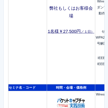
Wire
ダンプ
弊社もしくはお客様会
動作
場
1名様￥27,500円
セキュ
／１日
）
WPA2
号解読
IEEE8
IEEE8
セミナ名・コード
時間・会場・価格例
Wire