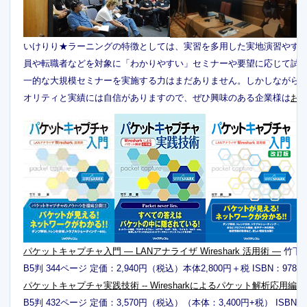
いけりり★ラーニングの特徴としては、実習を多用した実地演習やす
員や転職者などを対象に「わかりやすい」セミナーや要望に応じて試
一的な大規模セミナーを実施する力はまだありません。しかしながら
オリティと実績には自信がありますので、ぜひ興味のある企業様は
お
パケットキャプチャ入門 ― LANアナライザ Wireshark 活用術 ―
竹下 
B5判 344ページ 定価：2,940円（税込）本体2,800円＋税 ISBN：978-4-89
パケットキャプチャ実践技術 -- Wiresharkによるパケット解析応用編 --
B5判 432ページ 定価：3,570円（税込）（本体：3,400円+税） ISBN：978-