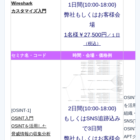
Wireshark
1日間(10:00-18:00)
カスタマイズ入門
弊社もしくはお客様会
場
1名様￥27,500円
／１日
（税込）
セミナ名・コード
時間・会場・価格例
OSIN
を活用
2日間(10:00-18:00)
[OSINT-1]
組織・
もしくはSNS追跡込み
OSINT入門
SNS(Tw
OSINTを活用した
で3日間
OSIN
脅威情報の収集分析
APTグ
弊社もしくはお客様会