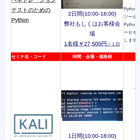
Pyth
テストのための
2日間(10:00-18:00)
ツール
Python
弊社もしくはお客様会
Pyth
ーセキ
場
します
1名様￥27,500円
／１日
セミナ名・コード
時間・会場・価格例
サ
1日間(10:00-18:00)