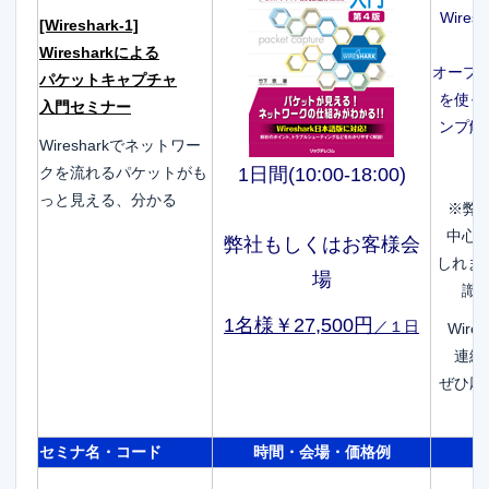
Wire
[Wireshark-1]
Wiresharkによる
オープン
パケットキャプチャ
を使っ
入門セミナー
ンプ解
Wiresharkでネットワー
クを流れるパケットがも
1日間(10:00-18:00)
っと見える、分かる
※弊社
中心
弊社もしくはお客様会
しれま
場
識
1名様￥27,500円
／１日
Wir
連続
ぜひ応
セミナ名・コード
時間・会場・価格例