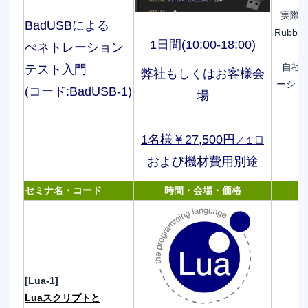
実際に
BadUSBによる
Rubb
1日間(10:00-18:00)
ぺネトレーション
自社に
テスト入門
弊社もしくはお客様会
ーショ
(コード:BadUSB-1)
場
1名様￥27,500円
／１日
および機材費用別途
セミナ名・コード
時間・会場・価格
[Lua-1]
Luaスクリプトと