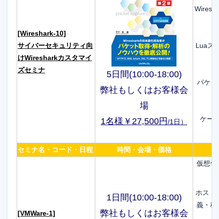
Wire
[Wireshark-10]
サイバーセキュリティ向
Luaス
けWiresharkカスタマイ
ズセミナ
5日間(10:00-18:00)
パケッ
弊社もしくはお客様会
場
ケー
1名様￥27,500円
/1日
）
セミナ名・コード・日程
時間・会場・価格
仮想化
ホスト
1日間(10:00-18:00)
義・種
弊社もしくはお客様会
[VMWare-1]