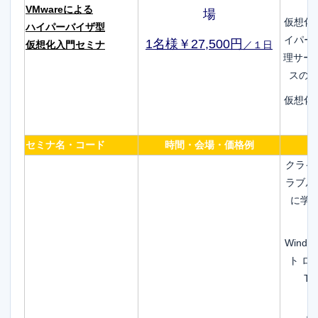
VMwareによる
場
仮想化
ハイパーバイザ型
イパー
1名様￥27,500円
仮想化入門セミナ
／１日
理サー
スの 
仮想化
セミナ名・コード
時間・会場・価格例
クライ
ラブル
に学
Wind
ト ロ
T
W