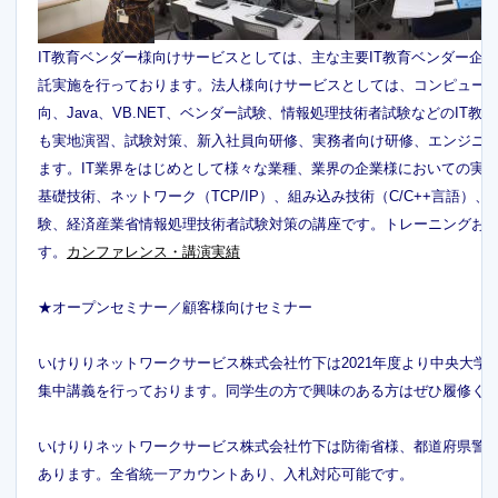
IT教育ベンダー様向けサービスとしては、主な主要IT教育ベンダー
託実施を行っております。法人様向けサービスとしては、コンピュータ基
向、Java、VB.NET、ベンダー試験、情報処理技術者試験などのI
も実地演習、試験対策、新入社員向研修、実務者向け研修、エンジニ
ます。IT業界をはじめとして様々な業種、業界の企業様においての実
基礎技術、ネットワーク（TCP/IP）、組み込み技術（C/C++言語）、セキ
験、経済産業省情報処理技術者試験対策の講座です。トレーニングお
す。
カンファレンス・講演実績
★オープンセミナー／顧客様向けセミナー
いけりりネットワークサービス株式会社竹下は2021年度より中央大学
集中講義を行っております。同学生の方で興味のある方はぜひ履修く
いけりりネットワークサービス株式会社竹下は防衛省様、都道府県警様にてWires
あります。全省統一アカウントあり、入札対応可能です。