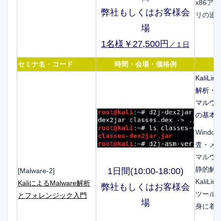
x86
弊社もしくはお客様会
リの追
場
1名様￥27,500円
／１日
セミナ名・コード
時間・会場・価格例
Kali
解析・
マルウ
の基本
Wind
査・メ
マルウ
静的解
1日間(10:00-18:00)
[Malware-2]
Kali
KaliによるMalware解析
弊社もしくはお客様会
ツール
とフォレンジック入門
場
身に着