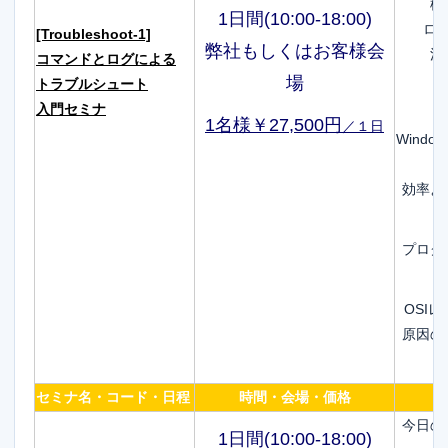
標
1日間(10:00-18:00)
ロ
[Troubleshoot-1]
弊社もしくはお客様会
活
コマンドとログによる
場
トラブルシュート
入門セミナ
1名様￥27,500円
／１日
Wind
効率よ
プログ
OSI
原因の
セミナ名・コード・日程
時間・会場・価格
今日の
1日間(10:00-18:00)