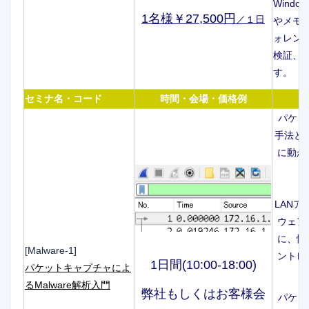
Windo
1名様￥27,500円
／１日
やメモ
ォレン
検証、
す。
セミナ名・コード
時間・会場・価格例
パケッ
手法と解
に動か
LANア
ウェア
に、情
[Malware-1]
ントレ
1日間(10:00-18:00)
パケットキャプチャによ
るMalware解析入門
弊社もしくはお客様会
パケッ