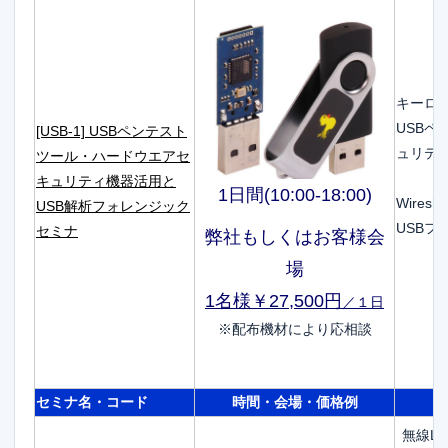
キーロ
USBペ
[USB-1] USBペンテスト
ュリテ
ツール・ハードウエアセ
キュリティ機器活用と
1日間(10:00-18:00)
Wire
USB解析フォレンジック
USB
セミナ
弊社もしくはお客様会
場
1名様￥27,500円
／１日
※配布機材により応相談
セミナ名・コード
時間・会場・価格例
無線L