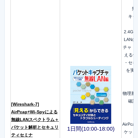
無
キャ
2.4G
LAN
チャ・ 
える化
・セキ
を実
物理層は
確認
[Wireshark-7]
AirPcap+Wi-Spyによる
無線LANスペクトラム＋
AirPca
パケット解析とセキュリ
1日間(10:00-18:00)
ケット
ティセミナ