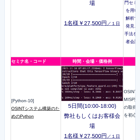
門セミナ
場
を用い
解析す
1名様￥27,500円
／１日
発見、
手法を紹
者会議
セミナ名・コード
時間・会場・価格例
OSIN
MISP
[Python-10]
5日間(10:00-18:00)
の取得と
OSINTシステム構築のた
を初心
弊社もしくはお客様会
めのPython
場
1名様￥27,500円
／１日