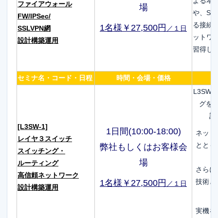
よる本
ファイアウォール
場
や、SS
FW/IPSec/
る接続
1名様￥27,500円
SSLVPN網
／１日
ットワ
設計構築運用
習得し
セミナ名・コード・日程
時間・会場・価格
L3S
グを
計
[L3SW-1]
1日間(10:00-18:00)
ネット
レイヤ３スイッチ
ととも
弊社もしくはお客様会
スイッチング・
場
ルーティング
さらに
高信頼ネットワーク
技術と
1名様￥27,500円
／１日
設計構築運用
実機を