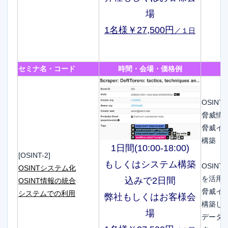
場
1名様￥27,500円
／１日
セミナ名・コード
時間・会場・価格例
OSIN
脅威情
脅威イ
構築
1日間(10:00-18:00)
[OSINT-2]
もしくはシステム構築
OSIN
OSINTシステム化
を活用
込みで2日間
OSINT情報の統合
脅威イ
システムでの利用
弊社もしくはお客様会
構築し
場
データ