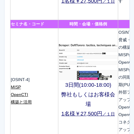
1名様￥27,500円
す
／１日
セミナ名・コード
時間・会場・価格例
OSIN
脅威・
の構築
MISP
Open
MISP
の同期
[OSINT-4]
3日間(10:00-18:00)
期(PUSH
MISP
外部フ
弊社もしくはお客様会
OpenCTI
アップ
構築と活用
場
Open
1名様￥27,500円
／１日
Open
コネク
アップ