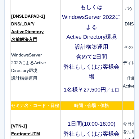
もしくは
パケッ
[DNSLDAPAD-1]
WindowsServer 2022に
DNS/LDAP/
DNS
よる
ActiveDirectory
Active Directory環境
名前解決入門
設計構築運用
そのうえ
WindowsServer
含めて2日間
2022によるActive
ディレクト
弊社もしくはお客様会
Directory環境
場
設計構築運用
仕組
Activ
1名様￥27,500円
／１日
セミナ名・コード・日程
時間・会場・価格
1日間(10:00-18:00)
今日の
[VPN-1]
を活用し
弊社もしくはお客様会
FortigateUTM