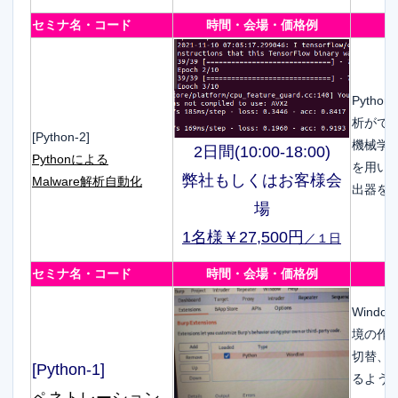
セミナ名・コード
時間・会場・価格例
Pyth
析がで
[Python-2]
機械学習ラ
2日間(10:00-18:00)
Pythonによる
を用い
弊社もしくはお客様会
Malware解析自動化
出器を
場
1名様￥27,500円
／１日
セミナ名・コード
時間・会場・価格例
Window
境の作
切替、
[Python-1]
るよう
ペネトレーション