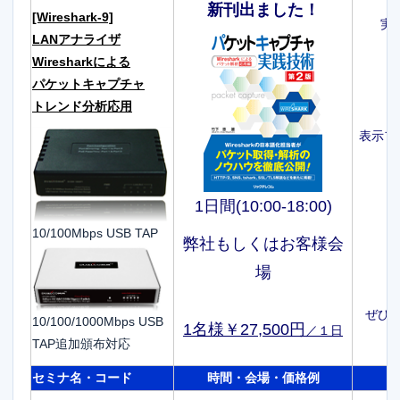
新刊出ました！
[Wireshark-9]
実務
LANアナライザ
T
Wiresharkによる
パケットキャプチャ
最
トレンド分析応用
W
表示フ
C
1日間(10:00-18:00)
10/100Mbps USB TAP
弊社もしくはお客様会
場
W
ぜひ
10/100/1000Mbps USB
1名様￥27,500円
／１日
TAP追加頒布対応
セミナ名・コード
時間・会場・価格例