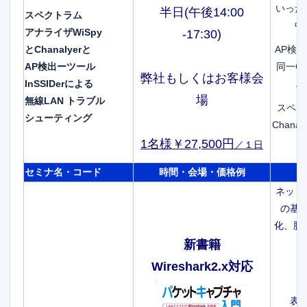
いった
半日(午後14:00
スペクトラム
中
アナライザWiSpy
-17:3
0)
とChanalyerと
AP検出ツ
AP検出ーツール
同一C
弊社もしくはお客様会
InSSIDerによる
と
場
無線LAN トラブル
スペク
シューティング
Chan
1名様￥27,500円
／１日
セミナ名・コード
時間・会場・価格例
ネット
の基
化、脱
新書籍
Wireshark2.x対応
表