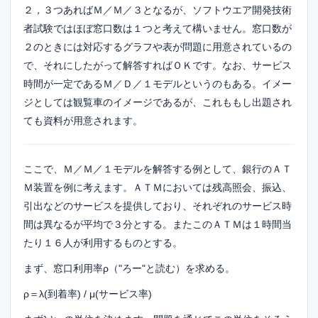
２，３つあればＭ／Ｍ／３となるが、ソフトウエア開発技術
者試験ではほぼ窓口数は１つと考えて構いません。窓口数が
２のときには対応するグラフや表が問題に用意されているの
で、それにしたがって解答すればＯＫです。なお、サービス
時間が一定であるＭ／Ｄ／１モデルというのもある。イメー
ジとしては観覧車のイメージであるが、これももし出題され
ても資料が用意されます。
ここで、Ｍ／Ｍ／１モデルを解答する例として、銀行のＡＴ
Ｍ装置を例に考えます。ＡＴＭにおいては残高照会、振込、
引出などのサービスを提供しており、それぞれのサービス時
間は異なるが平均で３分とする。またこのＡＴＭは１時間当
たり１６人が利用するものとする。
まず、窓口利用率ρ（"ろー"と読む）を求める。
ρ＝λ(到着率) / μ(サービス率)