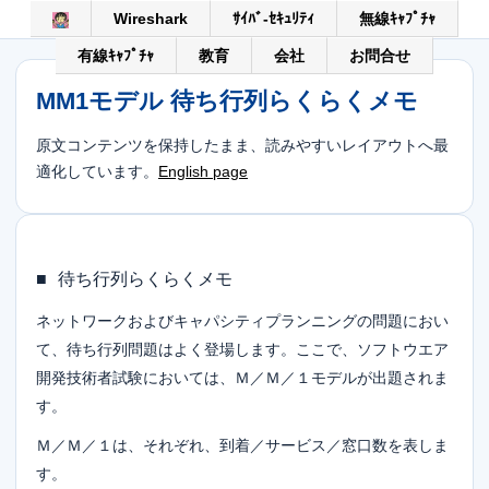
Wireshark
ｻｲﾊﾞ-ｾｷｭﾘﾃｨ
無線ｷｬﾌﾟﾁｬ
有線ｷｬﾌﾟﾁｬ
教育
会社
お問合せ
MM1モデル 待ち行列らくらくメモ
原文コンテンツを保持したまま、読みやすいレイアウトへ最
適化しています。
English page
■
待ち行列らくらくメモ
ネットワークおよびキャパシティプランニングの問題におい
て、待ち行列問題はよく登場します。ここで、ソフトウエア
開発技術者試験においては、Ｍ／Ｍ／１モデルが出題されま
す。
Ｍ／Ｍ／１は、それぞれ、到着／サービス／窓口数を表しま
す。