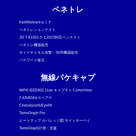
ペネトレ
Kali/Malwareセミナ
ペネトレションテスト
JIS T 81001-5-1:2023対応ペンテスト
ペネトレ機器販売
サイドチャネル攻撃・SDR機器販売
パスワード復元
無線パケキャプ
WiFi6 IEEE802.11ax キャプチャ CommView
2.4/5/6GHzスペアナ
Chanalyzer6/EyePA
TamoGraph Pro
ヒートマップ カバレッジ図 サイトサーベイ
TamoGraph計測・支援