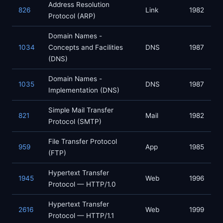
Address Resolution
826
Link
1982
Protocol (ARP)
Domain Names -
1034
Concepts and Facilities
DNS
1987
(DNS)
Domain Names -
1035
DNS
1987
Implementation (DNS)
Simple Mail Transfer
821
Mail
1982
Protocol (SMTP)
File Transfer Protocol
959
App
1985
(FTP)
Hypertext Transfer
1945
Web
1996
Protocol — HTTP/1.0
Hypertext Transfer
2616
Web
1999
Protocol — HTTP/1.1