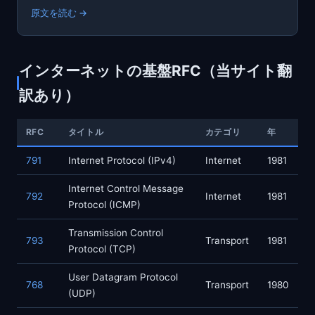
原文を読む →
インターネットの基盤RFC（当サイト翻
訳あり）
RFC
タイトル
カテゴリ
年
791
Internet Protocol (IPv4)
Internet
1981
Internet Control Message
792
Internet
1981
Protocol (ICMP)
Transmission Control
793
Transport
1981
Protocol (TCP)
User Datagram Protocol
768
Transport
1980
(UDP)