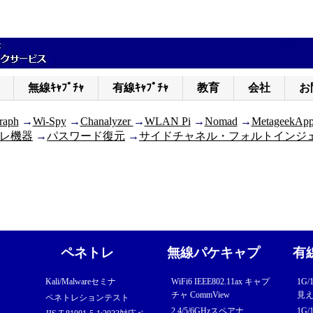
無線ｷｬﾌﾟﾁｬ
有線ｷｬﾌﾟﾁｬ
教育
会社
お
raph
→
Wi-Spy
→
Chanalyzer
→
WLAN Pi
→
Nomad
→
MetageekAp
レ機器
→
パスワード復元
→
サイドチャネル・フォルトインジ
ペネトレ
無線パケキャプ
有
Kali/Malwareセミナ
WiFi6 IEEE802.11ax キャプ
1G
チャ CommView
見え
ペネトレションテスト
2.4/5/6GHzスペアナ
1G/