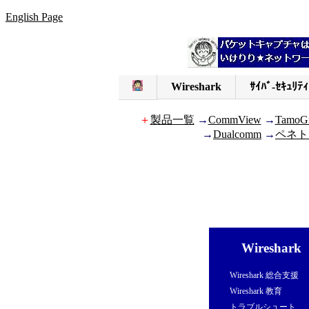
English Page
Wireshark
ｻｲﾊﾞ-ｾｷｭﾘﾃｨ
＋
製品一覧
→
CommView
→
TamoG
→
Dualcomm
→
ペネト
Wireshark
Wireshark 総合支援
Wireshark 教育
トラブルシュート