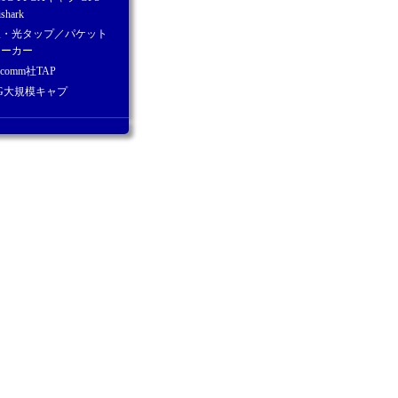
ishark
線・光タップ／パケット
ローカー
lcomm社TAP
0G大規模キャプ
会社情報
りりIR情報
社概要
革
クセス
タッフ
展イベント
ポート
問い合わせ