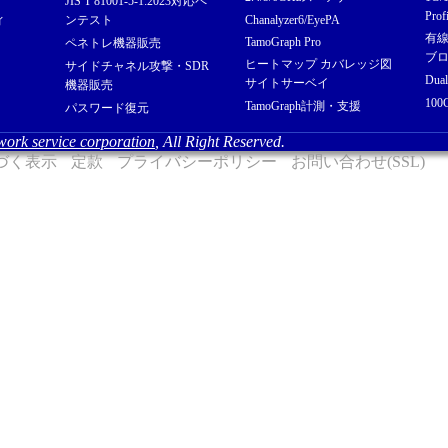
JIS T 81001-5-1:2023対応ペ
Prof
ィ
ンテスト
Chanalyzer6/EyePA
有
TamoGraph Pro
ペネトレ機器販売
ブ
ヒートマップ カバレッジ図
サイドチャネル攻撃・SDR
Dua
サイトサーベイ
機器販売
10
TamoGraph計測・支援
パスワード復元
twork service corporation
, All Right Reserved.
づく表示
定款
プライバシーポリシー
お問い合わせ(SSL)
いけ
会
沿
ア
ス
出
サ
お