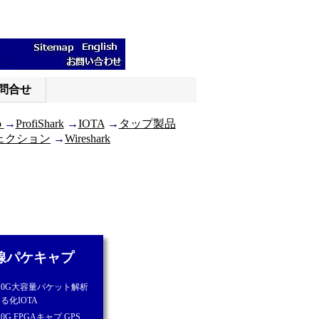
問合せ
p
→
ProfiShark
→
IOTA
→
タップ製品
ェクション
→
Wireshark
線パケキャプ
/10G大容量パケット解析
る化IOTA
10G FPGAキャプ GPS