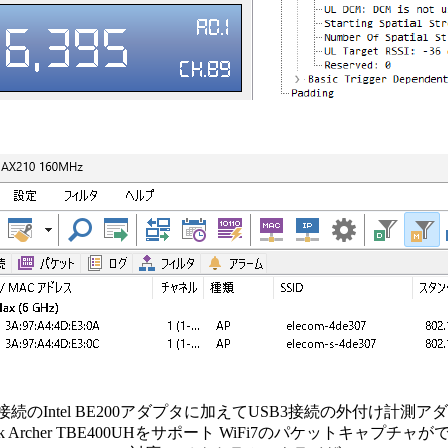
2接続のIntel BE200アダプタに加えてUSB3接続の外付け計測ア
ink Archer TBE400UHをサポート WiFi7のパケットキャプチャ