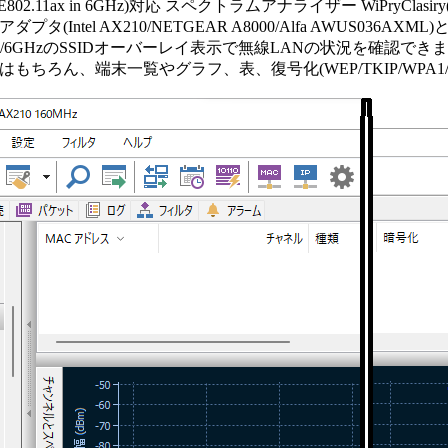
EE802.11ax in 6GHz)対応 スペクトラムアナライザー WiPryClasiry(2
アダプタ(Intel AX210/NETGEAR A8000/Alfa AWUS036AX
4/5/6GHzのSSIDオーバーレイ表示で無線LANの状況を確認でき
もちろん、端末一覧やグラフ、表、復号化(WEP/TKIP/WPA1/