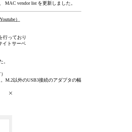
トし、 MAC vendor list を更新しました。
outube）
守を行っており
サイトサーベ
した。
方）
トされました。M.2以外のUSB3接続のアダプタの幅