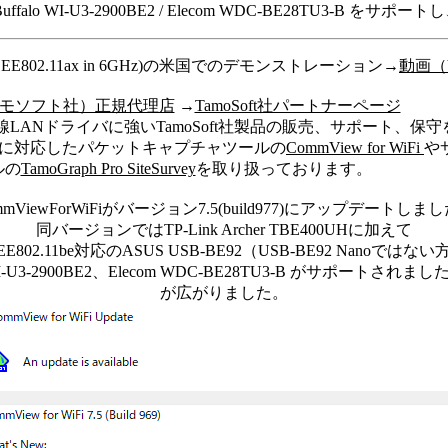
Buffalo WI-U3-2900BE2 / Elecom WDC-BE28TU3-B をサポー
(IEEE802.11ax in 6GHz)の米国でのデモンストレーション→
動画（Y
t (タモソフト社）正規代理店
→
TamoSoft社パートナーページ
無線LANドライバに強いTamoSoft社製品の販売、サポート、保
11ax）に対応したパケットキャプチャツールの
CommView for WiFi
や
ルの
TamoGraph Pro SiteSurvey
を取り扱っております。
mmViewForWiFiがバージョン7.5(build977)にアップデートしま
同バージョンではTP-Link Archer TBE400UHに加えて
EEE802.11be対応のASUS USB-BE92（USB-BE92 Nanoではない
 WI-U3-2900BE2、Elecom WDC-BE28TU3-B がサポー
が広がりました。