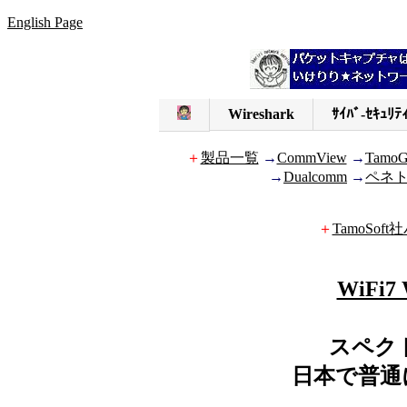
English Page
Wireshark
ｻｲﾊﾞ-ｾｷｭﾘﾃ
＋
製品一覧
→
CommView
→
TamoG
→
Dualcomm
→
ペネ
＋
TamoSo
WiFi
スペク
日本で普通