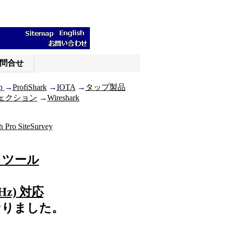
問合せ
p
→
ProfiShark
→
IOTA
→
タップ製品
ェクション
→
Wireshark
 Pro SiteSurvey
チャツール
GHz) 対応
なりました。