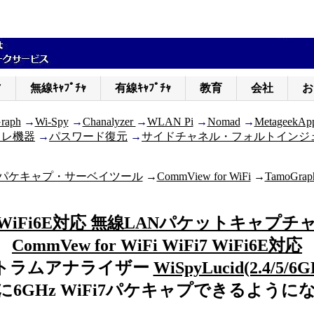
ｨ
無線ｷｬﾌﾟﾁｬ
有線ｷｬﾌﾟﾁｬ
教育
会社
お
raph
→
Wi-Spy
→
Chanalyzer
→
WLAN Pi
→
Nomad
→
MetageekAp
トレ機器
→
パスワード復元
→
サイドチャネル・フォルトインジ
ft社パケキャプ・サーベイツール
→
CommView for WiFi
→
TamoGraph
7 WiFi6E対応 無線LANパケットキャプ
CommVew for WiFi WiFi7 WiFi6E対応
トラムアナライザー
WiSpyLucid(2.4/5/6
に6GHz WiFi7パケキャプできるように