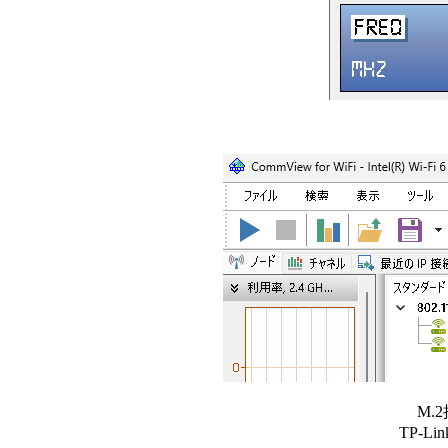
M.
TP-L