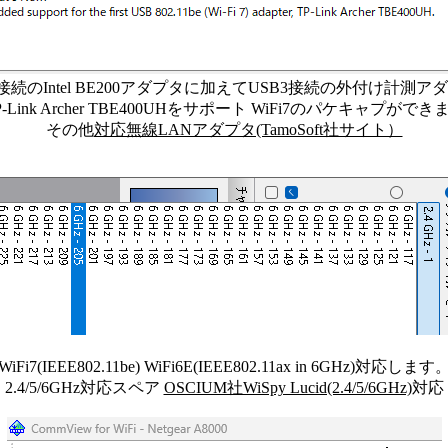
2接続のIntel BE200アダプタに加えてUSB3接続の外付け計測ア
P-Link Archer TBE400UHをサポート WiFi7のパケキャプができ
その他
対応無線LANアダプタ(TamoSoft社サイト）
WiFi7(IEEE802.11be) WiFi6E(IEEE802.11ax in 6GHz)対応します
2.4/5/6GHz対応スペア
OSCIUM社WiSpy Lucid(2.4/5/6GHz)
対応