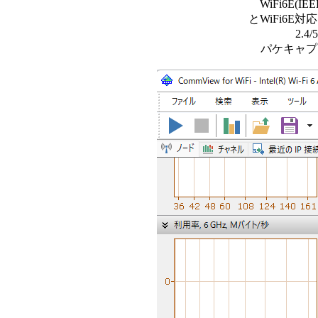
WiFi6E(IE
とWiFi6E対応
2.
パケキャプは