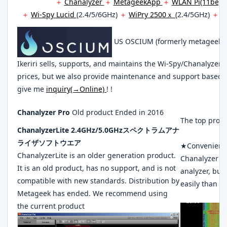
＋
Chanalyzer
＋
MetageekApp
＋
WLAN Pi(11be)
＋
Wi-Spy Lucid
(2.4/5/6GHz)
＋
WiPry 2500ｘ
(2.4/5GHz)
＋
W
US OSCIUM (formerly metageek) of
Ikeriri sells, supports, and maintains the Wi-Spy/Chanalyzer
prices, but we also provide maintenance and support based o
give me
inquiry(→Online)
! !
Chanalyzer Pro
Old product Ended in 2016
The top produ
ChanalyzerLite 2.4GHz/5.0GHzスペクトラムアナ
ライザソフトウエア
★Convenient 
ChanalyzerLite is an older generation product.
Chanalyzer Pr
It is an old product, has no support, and is not
analyzer, but
compatible with new standards. Distribution by
easily than o
Metageek has ended. We recommend using
the current product