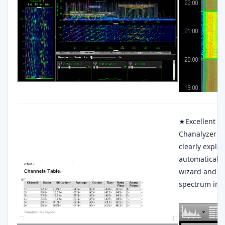
★Excellent sta
Chanalyzer Pro
clearly expla
automatically
wizard and ad
spectrum in t