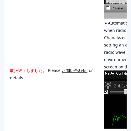
★Automatic de
when radio w
Chanalyzer Pr
setting an arb
radio wave fo
environment 
screen on the 
取扱終了しました。
Please
お問い合わせ
for
details.