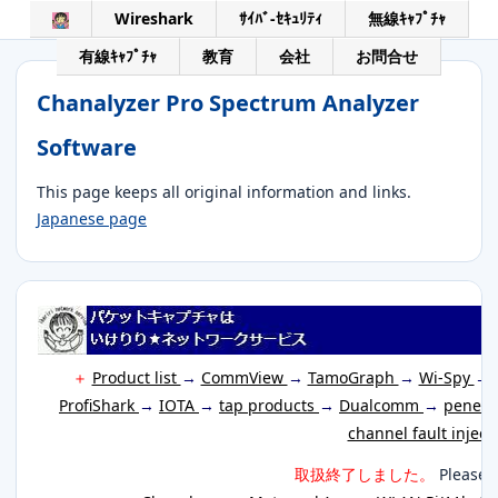
Wireshark
ｻｲﾊﾞ-ｾｷｭﾘﾃｨ
無線ｷｬﾌﾟﾁｬ
有線ｷｬﾌﾟﾁｬ
教育
会社
お問合せ
Chanalyzer Pro Spectrum Analyzer
Software
This page keeps all original information and links.
Japanese page
＋
Product list
→
CommView
→
TamoGraph
→
Wi-Spy
→
ProfiShark
→
IOTA
→
tap products
→
Dualcomm
→
penetr
channel fault inject
取扱終了しました。
Please