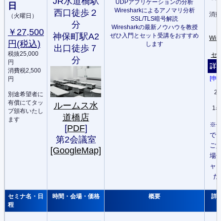
JR水道橋駅
UDPアプリケーションの分析
日
Wiresharkによるアノマリ分析
西口徒歩２
消費
（火曜日）
SSL/TLS暗号解読
分
Wiresharkの最新ノウハウを教授
￥27,500
神保町駅A2
ぜひ入門とセット受講をおすすめ
Wir
円(税込)
します
出口徒歩７
税抜25,000
セ
分
円
消費税2,500
[申
円
20
別途希望者に
有償にてタッ
ルームス水
1
プ頒布いたし
道橋店
ます
※
[
PDF
]
で
第2会議室
ご
[GoogleMap]
場
ャ
た
セミナ名・日
時間・会場・価格
概要
詳
程