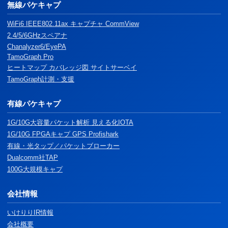
無線パケキャプ
WiFi6 IEEE802.11ax キャプチャ CommView
2.4/5/6GHzスペアナ
Chanalyzer6/EyePA
TamoGraph Pro
ヒートマップ カバレッジ図 サイトサーベイ
TamoGraph計測・支援
有線パケキャプ
1G/10G大容量パケット解析 見える化IOTA
1G/10G FPGAキャプ GPS Profishark
有線・光タップ／パケットブローカー
Dualcomm社TAP
100G大規模キャプ
会社情報
いけりりIR情報
会社概要