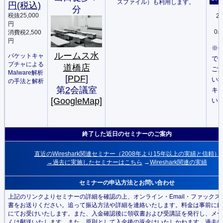
スファイル）も利用します。
円(税込)
分
税抜25,000
20
円
0
消費税2,500
円
※
ルームス水
パケットキャ
で
プチャによる
道橋店
ご
Malware解析
[
PDF
]
い
の手法と解析
第
2
会議室
キ
[GoogleMap]
い
終了した近日のセミナーのご案内
直近のWireshark関連セミナー
（2008年より15年以上の実績と信頼）
→過去に実施したセミナーはこちら
→
Wireshark関連の実績
セミナーの申込方法とお問い合わせ
上記のリンクよりセミナーの詳細を確認の上、オンライン・Email・ファックス
書をお送りください。追って振込方法や詳細を連絡いたします。料金は事前に銀
にてお受けいたします。また、入金確認後に領収書および受講証を発行し、メー
くは郵送いたします。また、原則として入金後の返金はいたしかねます。過去に