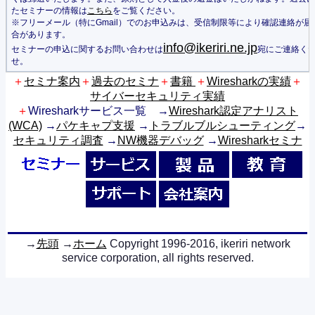
たセミナーの情報は
こちら
をご覧ください。
※フリーメール（特にGmail）でのお申込みは、受信制限等により確認連絡が届
合があります。
info@ikeriri.ne.jp
セミナーの申込に関するお問い合わせは
宛にご連絡く
せ。
＋
セミナ案内
＋
過去のセミナ
＋
書籍
＋
Wiresharkの実績
＋
サイバーセキュリティ実績
＋
Wiresharkサービス一覧 →
Wireshark認定アナリスト
(WCA)
→
パケキャプ支援
→
トラブルブルシューティング
→
セキュリティ調査
→
NW機器デバッグ
→
Wiresharkセミナ
→
先頭
→
ホーム
Copyright 1996-2016, ikeriri network
service corporation, all rights reserved.