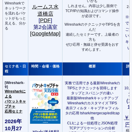
いかも
Wiresharkで
しれません。内容は少し面倒で
ルームス水
2
ネットワーク
TCP/IPの知識およびコマンド操作
道橋店
を流れるパケ
が必須です。
※
ットがもっと
[
PDF
]
で
見える、分か
WiresharkのテクニックやTIPSを含
第2会議室
る
ご
んだ
[GoogleMap]
連続したセミナーです。上級者の
い
方も
キ
ぜひ応用・無線と併せ受講をおす
い
すめします。
セミナ名・日
時間・会場・価格
概要
詳
程
[Wireshark-
実務で活用できる最新Wiresharkの
2
9]
TIPSとテクニックを習得します
10月
Wiresharkに
タップとスパニングの違い
よる
最新版Wiresharkキャッチアップ
(1
パケットキャ
Wiresharkのカスタマイズ TIPS
1
プチャ
表示フィルタ・キャプチャフィル
応用セミナ
タの応用 tshark/mergecap/editcap
￥2
他
2026年
CLIによる一括処理とJSON処理
円
10月27
TCPアプリケーションの分析
税抜