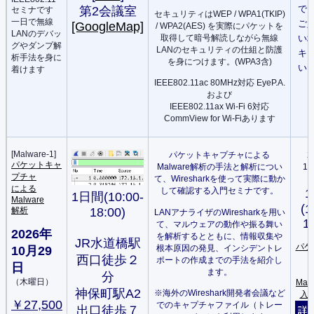
で
第2会議室
セミナです
セキュリティはWEP / WPA1(TKIP)
一日で無線
ご
[GoogleMap]
/ WPA2(AES) を実際にパケットを
LANのデバッ
い
取得して暗号解読しながら無線
グやダンプ解
LANのセキュリティの仕組と防護
キ
析手法を身に
を身につけます。(WPA3含)
い
着けます
IEEE802.11ac 80MHz対応 EyeP.A.
および
IEEE802.11ax Wi-Fi 6対応
CommView for Wi-Fiあります
[Malware-1]
パケットキャプチャによる
2
パケットキャ
Malware解析の手法と解析につい
1
プチャ
て、Wiresharkを使って実際に動か
による
して確認する入門セミナです。
1日間(10:00-
Malware
(1
18:00)
解析
LANアナライザのWiresharkを用い
1
て、マルウェアの動作や振る舞い
2026年
を解析するとともに、情報収集や
JR水道橋駅
パケ
根本原因の発見、インシデントレ
10月29
西口徒歩２
ポートの作成までの手法を紹介し
日
ます。
分
（木曜日）
Mal
神保町駅A2
※海外のWireshark開発者会議など
入
￥27,500
でのキャプチャファイル（トレー
出口徒歩７