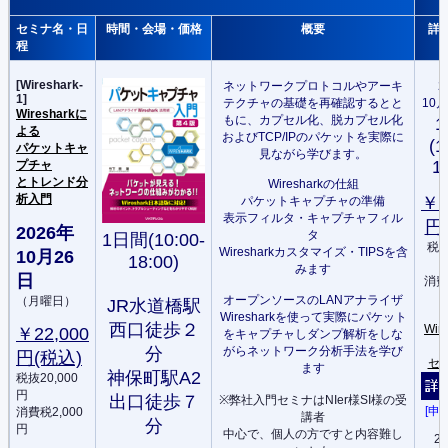
セミナ名・日
時間・会場・価格
概要
詳
程
[Wireshark-
ネットワークプロトコルやアーキ
2
1]
テクチャの基礎を再確認するとと
10月
Wiresharkに
もに、カプセル化、脱カプセル化
よる
およびTCP/IPのパケットを実際に
(1
パケットキャ
見ながら学びます。
1
プチャ
とトレンド分
Wiresharkの仕組
析入門
￥2
パケットキャプチャの
準備
表示フィルタ・キャプチャフィル
円
2026年
タ
1日間(10:00-
税抜
Wiresharkカスタマイズ・TIPSを含
10月26
18:00)
みます
日
消費
オープンソースのLANアナライザ
（月曜日）
JR水道橋駅
Wiresharkを使って実際にパケット
西口徒歩２
Wir
￥22,000
をキャプチャしダンプ解析をしな
がらネットワーク分析手法を学び
分
円(税込)
セ
ます
神保町駅A2
税抜20,000
円
出口徒歩７
※弊社入門セミナはNIer様SI様の受
[申
消費税2,000
講者
分
円
中心で、個人の方ですと内容難し
20