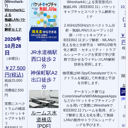
[Wireshark-
Wireshark4による実習形式の
2
7]
無線LAN（IEEE802.11）パケット
10月
Wiresharkに
キャプチャとスペクトラム解析セ
よる
ミナ
(1
無線LANパケ
1
ット
2.4GHz(/5GHz)のスペクトラム分
解析セミナ
析・無線LANのスループット計
￥2
測・パケットキャプチャ・
2026年
IEEE802.11ダンプ解析・WLANの
円
見える化と分析手法・ WPA1/2暗号
10月28
税抜
化と解読 ・セキュリティ・トラブ
JR水道橋駅
日
ルシューティングを実習で学び実
消費
西口徒歩２
（水曜日）
務で活かせるワイヤレスLAN解析
技術を習得します。
分
￥27,500
神保町駅A2
物理層はWi-Spy/Chanalyzerでスペ
円(税込)
Wir
クトラムを確認して外来波と干渉
出口徒歩７
税抜25,000
を分析します。
セ
円
分
消費税2,500
データリンク層では
円
CommViewForWiFi/MetageekApps
[申
などのパケットキャプチャドング
実際にスペク
ルを用いて実際にWiresharkで
20
トラムの確認
IEEE802.11フレームを取得、ダン
ルームス水
とパケットキ
プ解析と見える化を通して無線
0
ャプチャを行
道橋店
LANの動作やトラブルシューティ
う
ングを学びます。
[
PDF
]
※
IEEE802.11