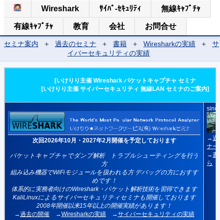
Wireshark
ｻｲﾊﾞ-ｾｷｭﾘﾃｨ
無線ｷｬﾌﾟﾁｬ
有線ｷｬﾌﾟﾁｬ
教育
会社
お問合せ
セミナ案内
＋
過去のセミナ
＋
書籍
＋
Wiresharkの実績
＋
サ
イバーセキュリティの実績
[いけりり主催 Wireshark パケットキャプチャ セミナ
[いけりり主催 サイバーセキュリティ 無線LAN セミナのご案内]
sinc
→
過
次回2026年10月・2027年2月開催を予定しております
ナー
→
書
パケットキャプチャでダンプ解析 トラブルシューティングを行う
ら
方
組み込み機器でWiFiモジュールを扱われる方 デバッグの方におすす
めです！
体系的に実務者向けのWireshark・パケット解析技術を習得できます
KaliLinuxによるサイバーセキュリティセミナも開催しております
2008年開催以来15年以上の開催実績があります！
→
過去の開催
→
Wiresharkの実績
→
サイバーセキュリティの実績