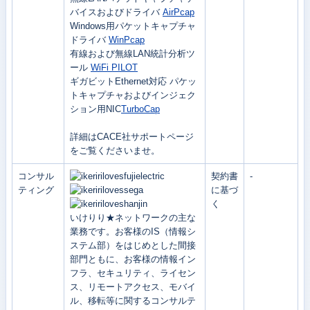
バイスおよびドライバ
AirPcap
Windows用パケットキャプチャ
ドライバ
WinPcap
有線および無線LAN統計分析ツ
ール
WiFi PILOT
ギガビットEthernet対応 パケッ
トキャプチャおよびインジェク
ション用NIC
TurboCap
詳細はCACE社サポートページ
をご覧くださいませ。
コンサル
契約書
-
ティング
に基づ
く
いけりり★ネットワークの主な
業務です。お客様のIS（情報シ
ステム部）をはじめとした間接
部門ともに、お客様の情報イン
フラ、セキュリティ、ライセン
ス、リモートアクセス、モバイ
ル、移転等に関するコンサルテ