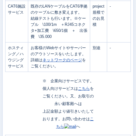
CAT6施設
既存のLANケーブルをCAT6準拠
project
-
サービス
のケーブルに敷き変えます。
規模で
結線テストも行います。※ケー
のお見
ブル \100/1m ＋RJ45コネク
積
タ+加工費 \650/1個 ＋ 出張
費 \35.000
ホスティ
お客様のWebサイトやサーバー
別途
-
ング／ハ
のアウトソースをいたします。
ウジング
詳細は
ネットワークのページ
を
サービス
ご覧ください。
※ 企業向けサービスです。
個人向けサービスは
こちら
を
ご覧ください。又、お取引の
永い顧客殿へは
上記金額より値引きいたして
おります。お問い合わせは
こ
ちら
へ