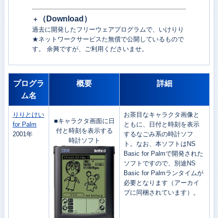
（
Download）
＋
過去に開発したフリーウェアプログラムで、いけりり
★ネットワークサービスた無償で公開しているもので
す。 余興ですが、ご利用くださいませ。
プログラ
概要
詳細
ム名
りりとけい
お茶目なキャラクタ画像と
■キャラクタ画面に日
for Palm
ともに、日付と時刻を表示
付と時刻を表示する
2001年
するなごみ系の時計ソフ
時計ソフト
ト。なお、本ソフトはNS
Basic for Palmで開発された
ソフトですので、別途NS
Basic for Palmランタイムが
必要となります（アーカイ
ブに同梱されています）。