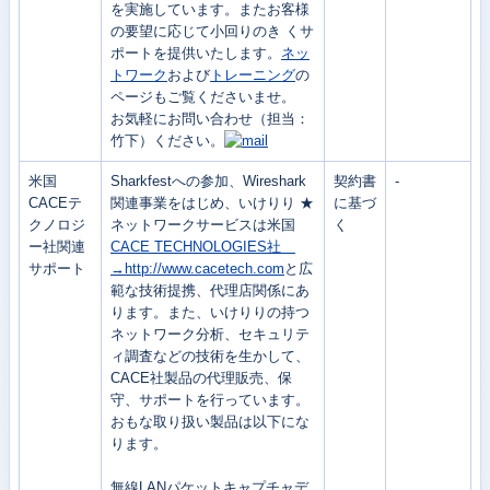
を実施しています。またお客様
の要望に応じて小回りのき くサ
ポートを提供いたします。
ネッ
トワーク
および
トレーニング
の
ページもご覧くださいませ。
お気軽にお問い合わせ（担当：
竹下）ください。
米国
Sharkfestへの参加、Wireshark
契約書
-
CACEテ
関連事業をはじめ、いけりり ★
に基づ
クノロジ
ネットワークサービスは米国
く
ー社関連
CACE TECHNOLOGIES社
サポート
→http://www.cacetech.com
と広
範な技術提携、代理店関係にあ
ります。また、いけりりの持つ
ネットワーク分析、セキュリテ
ィ調査などの技術を生かして、
CACE社製品の代理販売、保
守、サポートを行っています。
おもな取り扱い製品は以下にな
ります。
無線LANパケットキャプチャデ