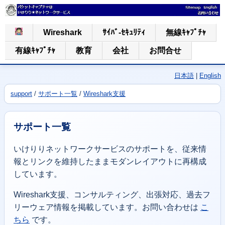
Wireshark
ｻｲﾊﾞ-ｾｷｭﾘﾃｨ
無線ｷｬﾌﾟﾁｬ
有線ｷｬﾌﾟﾁｬ
教育
会社
お問合せ
日本語
|
English
support
/
サポート一覧
/
Wireshark支援
サポート一覧
いけりりネットワークサービスのサポートを、従来情
報とリンクを維持したままモダンレイアウトに再構成
しています。
Wireshark支援、コンサルティング、出張対応、過去フ
リーウェア情報を掲載しています。お問い合わせは
こ
ちら
です。