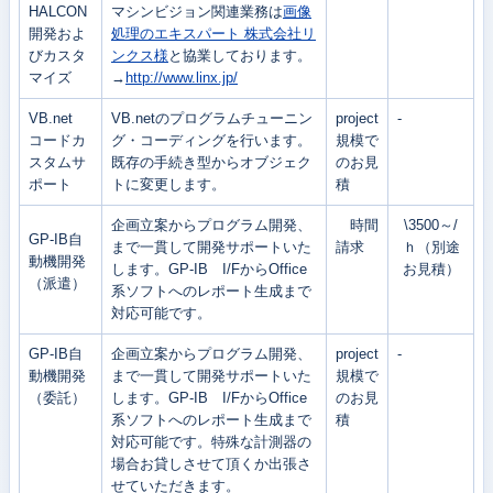
HALCON
マシンビジョン関連業務は
画像
開発およ
処理のエキスパート 株式会社リ
びカスタ
ンクス様
と協業しております。
マイズ
→
http://www.linx.jp/
VB.net
VB.netのプログラムチューニン
project
-
コードカ
グ・コーディングを行います。
規模で
スタムサ
既存の手続き型からオブジェク
のお見
ポート
トに変更します。
積
企画立案からプログラム開発、
時間
\3500～/
GP-IB自
まで一貫して開発サポートいた
請求
ｈ（別途
動機開発
します。GP-IB I/FからOffice
お見積）
（派遣）
系ソフトへのレポート生成まで
対応可能です。
GP-IB自
企画立案からプログラム開発、
project
-
動機開発
まで一貫して開発サポートいた
規模で
（委託）
します。GP-IB I/FからOffice
のお見
系ソフトへのレポート生成まで
積
対応可能です。特殊な計測器の
場合お貸しさせて頂くか出張さ
せていただきます。