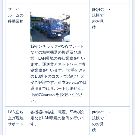
サーバー
project
-
ルームの
規模で
移動業務
のお見
積
19インチラックやSWブレード
などの精密機器の搬送及び設
営、LAN環境の移転業務を行い
ます。運送業とネットワーク構
築業務を行います。”大手NIさん
の1/3以下のコストで済む”と大
変ご好評です。※本Serviceでは
運用まではサポートしません。
下記のServiceをお使いくださ
い。
LAN立ち
各機器の結線、電源、SWの設
project
-
上げ現地
定などLAN環境の整備を行いま
規模で
サポート
す。
のお見
積