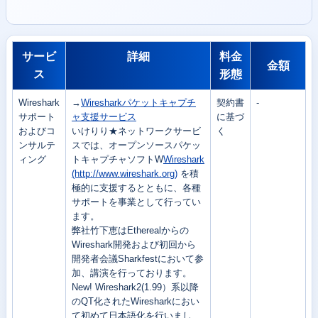
サービ
詳細
料金
金額
ス
形態
Wireshark
→
Wiresharkパケットキャプチ
契約書
-
サポート
ャ支援サービス
に基づ
およびコ
いけりり★ネットワークサービ
く
ンサルテ
スでは、オープンソースパケッ
ィング
トキャプチャソフトW
Wireshark
(http://www.wireshark.org)
を積
極的に支援するとともに、各種
サポートを事業として行ってい
ます。
弊社竹下恵はEtherealからの
Wireshark開発および初回から
開発者会議Sharkfestにおいて参
加、講演を行っております。
New! Wireshark2(1.99）系以降
のQT化されたWiresharkにおい
て初めて日本語化を行いまし