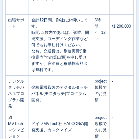
出張サポ
合計12日間、御社にお伺いしま
6時
ート
す。
間
\1,200,000
時間/回数内であれば、講習、開
× 12
発支援、コーディング作業など
回
何でもお申し付けください。
なお、交通費は、別途実費("乗
換案内"での算出額)を申し受け
ますが、宿泊費と移動拘束料金
は無料です。
デジタル
project
-
タッチパ
発紘電機殿製のデジタルタッチ
規模で
ネルプロ
パネル(モニタッチ)プログラム
のお見
グラム開
開発。
積
発
独
project
-
MVTech
ドイツMVTech社 HALCONの開
規模で
マシンビ
発支援、カスタマイズ
のお見
ジョン
積