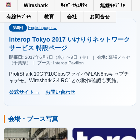
Wireshark
ｻｲﾊﾞ-ｾｷｭﾘﾃｨ
無線ｷｬﾌﾟﾁｬ
有線ｷｬﾌﾟﾁｬ
教育
会社
お問合せ
第8回
English page →
Interop Tokyo 2017 いけりりネットワーク
サービス 特設ページ
開催日:
2017年6月7日（水）〜9日（金） |
会場:
幕張メッセ
（千葉県） |
ブース:
Interop Pavilion
ProfiShark 10Gで10Gbpsファイバ光LAN8nsキャプチ
ャデモ。Wireshark 2.4 RC1との動作確認も実施。
公式サイト →
お問い合わせ
会場・ブース写真