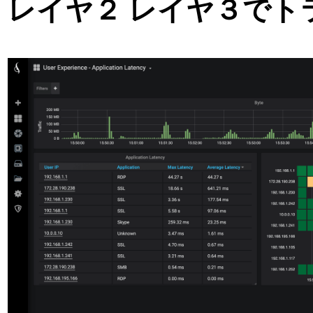
レイヤ２ レイヤ３でト