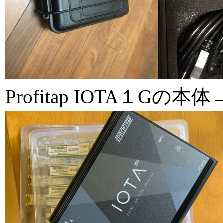
Profitap IOTA１Gの本体