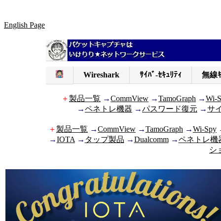
English Page
Wireshark
ｻｲﾊﾞ-ｾｷｭﾘﾃｨ
無線ｷ
＋
製品一覧
→
CommView
→
TamoGraph
→
Wi-
→
ペネトレ機器
→
パスワード復元
→
サ
＋
製品一覧
→
CommView
→
TamoGraph
→
Wi-Spy
→
IOTA
→
タップ製品
→
Dualcomm
→
ペネトレ機
シ