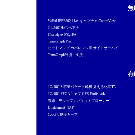
無
WiFi6 IEEE802.11ax キャプチャ CommView
2.4/5/6GHzスペアナ
Chanalyzer6/EyePA
TamoGraph Pro
ヒートマップ カバレッジ図 サイトサーベイ
TamoGraph計測・支援
有
1G/10G大容量パケット解析 見える化IOTA
1G/10G FPGAキャプ GPS Profishark
有線・光タップ／パケットブローカー
Dualcomm社TAP
100G大規模キャプ