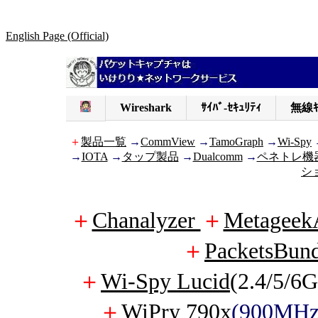
English Page (Official)
Wireshark
ｻｲﾊﾞ-ｾｷｭﾘﾃｨ
無線ｷ
＋
製品一覧
→
CommView
→
TamoGraph
→
Wi-Spy
→
IOTA
→
タップ製品
→
Dualcomm
→
ペネトレ機
シ
＋
Chanalyzer
＋
Metageek
＋
PacketsBund
＋
Wi-Spy Lucid
(2.4/5/6
＋
WiPry 790x
(900MH