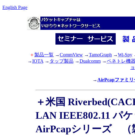
English Page
＋
製品一覧
→
CommView
→
TamoGraph
→
Wi-Spy
→
IOTA
→
タップ製品
→
Dualcomm
→
ペネトレ機
ョ
→
AirPcapファミ
＋米国 Riverbed(
LAN IEEE802.
AirPcapシリーズ
（