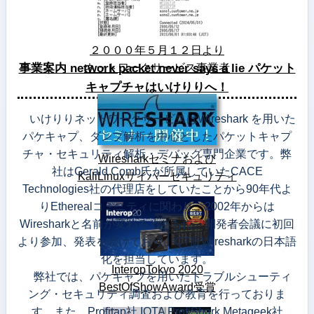
２０００年５月１２日より
ネットワークサービス事業者
事業案内 network packet never says a lie パケット
キャプチャはいけりりへ！
いけりりネットワークサービスはWireshark を用いた
パケキャプ、ダンプ解析を中心としたパケットキャプ
チャ・セキュリティ解析・デバッグ専門企業です。弊
Wiresharkセミナおよび
社はGerald Comb氏が所属していたCACE
KaliLinuxサイバーセキュリティ
Technologies社の代理店をしていたことから90年代よ
りEtherealコミニティに関わり、2002年からは
Wiresharkと名前が変わるとともに、開発者会議に初回
より参加、発表を続けており、QT版Wiresharkの日本語
化を担当しています。
InteropTokyo 2020
弊社では、パケキャプを用いたトラブルシューティ
BestOfShowAward受賞
ング・セキュリティ調査および教育を行っておりま
す。また、Profitap社 IOTA ProfiShark Metageek社