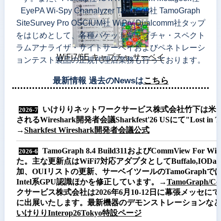
EyePA Wi-Spy Chanalyzer TamoSoft社 TamoGraph
SiteSurvey Pro OSCIUM社 WiPry Dualcomm社タップ
をはじめとして、各種パケットキャプチャ・スペクト
ラムアナライザ・サイトサーベイおよびペネトレーシ
WiFi7/6E キャプチャ サーベイ
ョンテスト製品の正規代理店業務も行っております。
最新情報 過去のNewsは
こちら