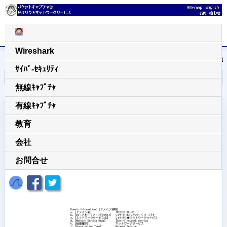
Wireshark
日本語
|
English
ｻｲﾊﾞ-ｾｷｭﾘﾃｨ
home
/
トップページ
無線ｷｬﾌﾟﾁｬ
有線ｷｬﾌﾟﾁｬ
教育
会社
お問合せ