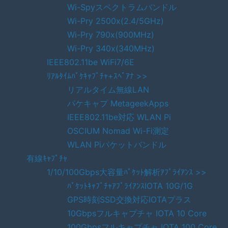
Wi-Spyスペクトラムバンドル
Wi-Pry 2500x(2.4/5GHz)
Wi-Pry 790x(900MHz)
Wi-Pry 340x(340MHz)
IEEE802.11be WiFi7/6E
ﾘｱﾙﾀｲﾑﾊﾟｹｷｬﾌﾟﾁｬ+ｽﾍﾟｱﾅ >>
リアルタイム無線LAN
パケキャプ MetageekApps
IEEE802.11be対応 WLAN Pi
OSCIUM Nomad Wi-Fi測定
WLAN Piパケットバンドル
有線ｷｬﾌﾟﾁｬ
1/10/100Gbps大容量ﾊﾟｹｯﾄ解析ｱﾌﾟﾗｲｱﾝｽ >>
ﾊﾟｹｯﾄｷｬﾌﾟﾁｬｱﾌﾟﾗｲｱﾝｽIOTA 10G/1G
GPS時刻SSD交換対応IOTAプラス
10Gbpsフルキャプチャ IOTA 10 Core
100Gbpsフルキャプチャ IOTA 100 Core