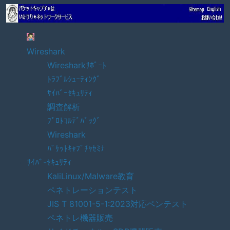
Wireshark
Wiresharkｻﾎﾟｰﾄ
ﾄﾗﾌﾞﾙｼｭｰﾃｨﾝｸﾞ
ｻｲﾊﾞｰｾｷｭﾘﾃｨ
調査解析
ﾌﾟﾛﾄｺﾙﾃﾞﾊﾞｯｸﾞ
Wireshark
ﾊﾟｹｯﾄｷｬﾌﾟﾁｬｾﾐﾅ
ｻｲﾊﾞ-ｾｷｭﾘﾃｨ
KaliLinux/Malware教育
ペネトレーションテスト
JIS T 81001-5-1:2023対応ペンテスト
ペネトレ機器販売