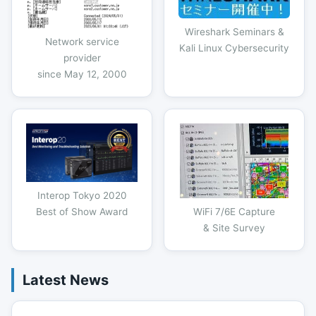
Wireshark Seminars &
Network service
Kali Linux Cybersecurity
provider
since May 12, 2000
Interop Tokyo 2020
Best of Show Award
WiFi 7/6E Capture
& Site Survey
Latest News