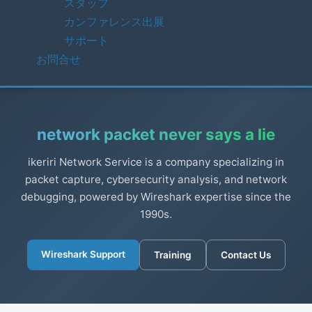
スタッフ
カンファレンス出展
サポート
お問合せ
network packet never says a lie
ikeriri Network Service is a company specializing in
packet capture, cybersecurity analysis, and network
debugging, powered by Wireshark expertise since the
1990s.
Wireshark Support
Training
Contact Us