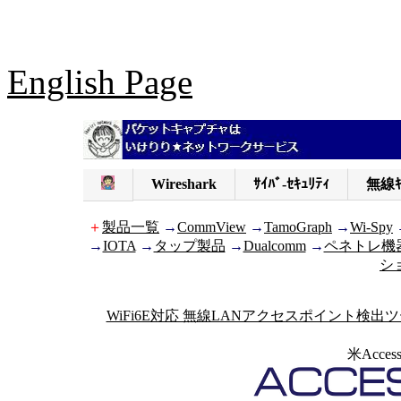
English Page
Wireshark
ｻｲﾊﾞ-ｾｷｭﾘﾃｨ
無線ｷ
＋
製品一覧
→
CommView
→
TamoGraph
→
Wi-Spy
→
IOTA
→
タップ製品
→
Dualcomm
→
ペネトレ機
シ
WiFi6E対応 無線LANアクセスポイント検出
米Acces