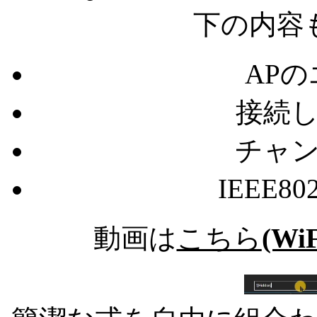
下の内容
AP
接続
チャ
IEEE8
動画は
こちら
(WiF