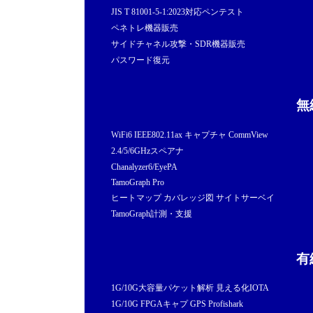
JIS T 81001-5-1:2023対応ペンテスト
ペネトレ機器販売
サイドチャネル攻撃・SDR機器販売
パスワード復元
無
WiFi6 IEEE802.11ax キャプチャ CommView
2.4/5/6GHzスペアナ
Chanalyzer6/EyePA
TamoGraph Pro
ヒートマップ カバレッジ図 サイトサーベイ
TamoGraph計測・支援
有
1G/10G大容量パケット解析 見える化IOTA
1G/10G FPGAキャプ GPS Profishark