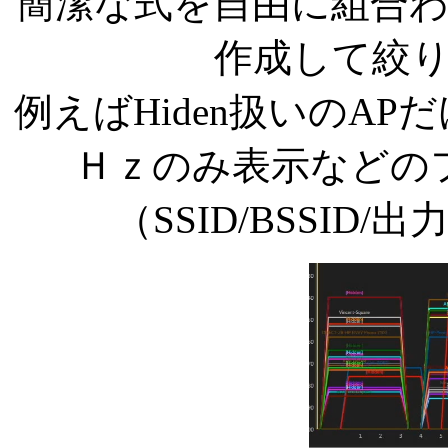
簡潔な式を自由に組合
作成して絞
例えばHiden扱いのA
Ｈｚのみ表示などの
（SSID/BSSID