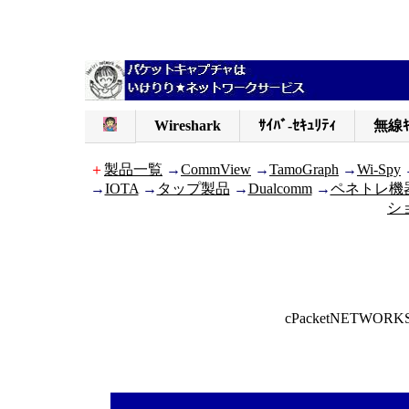
Wireshark
ｻｲﾊﾞ-ｾｷｭﾘﾃｨ
無線ｷ
＋
製品一覧
→
CommView
→
TamoGraph
→
Wi-Spy
→
IOTA
→
タップ製品
→
Dualcomm
→
ペネトレ機
シ
cPacketNET