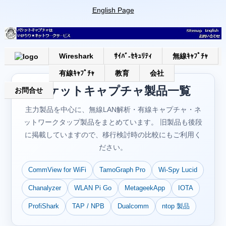
English Page
Wireshark
ｻｲﾊﾞ-ｾｷｭﾘﾃｨ
無線ｷｬﾌﾟﾁｬ
有線ｷｬﾌﾟﾁｬ
教育
会社
パケットキャプチャ製品一覧
お問合せ
主力製品を中心に、無線LAN解析・有線キャプチャ・ネ
ットワークタップ製品をまとめています。 旧製品も後段
に掲載していますので、移行検討時の比較にもご利用く
ださい。
CommView for WiFi
TamoGraph Pro
Wi-Spy Lucid
Chanalyzer
WLAN Pi Go
MetageekApp
IOTA
ProfiShark
TAP / NPB
Dualcomm
ntop 製品