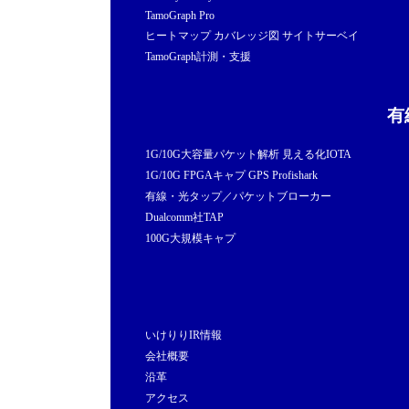
TamoGraph Pro
ヒートマップ カバレッジ図 サイトサーベイ
TamoGraph計測・支援
有
1G/10G大容量パケット解析 見える化IOTA
1G/10G FPGAキャプ GPS Profishark
有線・光タップ／パケットブローカー
Dualcomm社TAP
100G大規模キャプ
いけりりIR情報
会社概要
沿革
アクセス