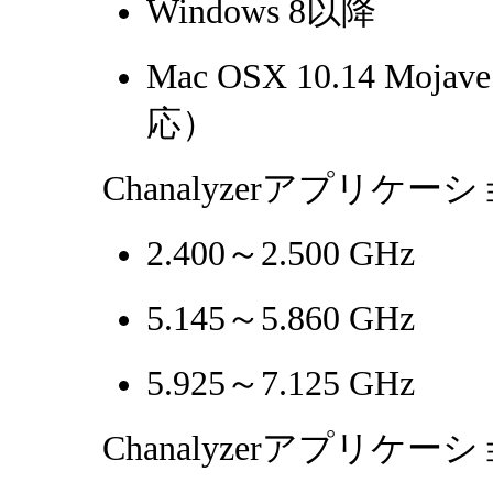
Windows 8以降
Mac OSX 10.14 Moj
応）
Chanalyzerアプリケ
2.400～2.500 GHz
5.145～5.860 GHz
5.925～7.125 GHz
Chanalyzerアプリケ