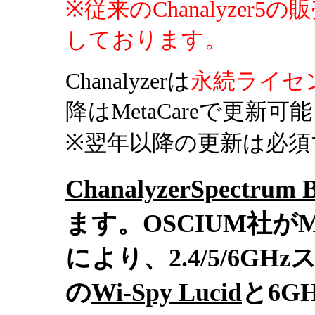
※従来のChanalyzer
しております。
Chanalyzerは
永続ライセ
降はMetaCareで更新可
※翌年以降の更新は必須
ChanalyzerSpectr
ます。OSCIUM社がM
により、2.4/5/6G
の
Wi-Spy Lucid
と6G