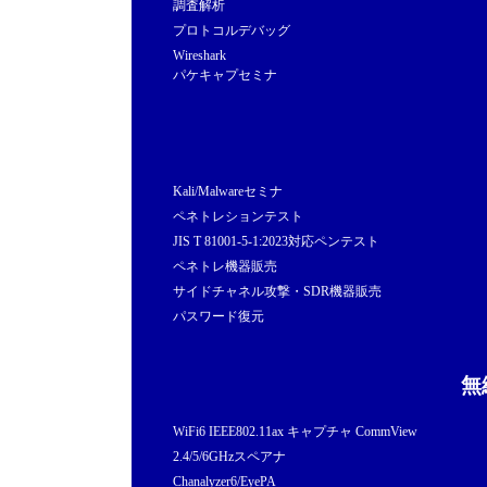
調査解析
プロトコルデバッグ
Wireshark
パケキャプセミナ
Kali/Malwareセミナ
ペネトレションテスト
JIS T 81001-5-1:2023対応ペンテスト
ペネトレ機器販売
サイドチャネル攻撃・SDR機器販売
パスワード復元
無
WiFi6 IEEE802.11ax キャプチャ CommView
2.4/5/6GHzスペアナ
Chanalyzer6/EyePA