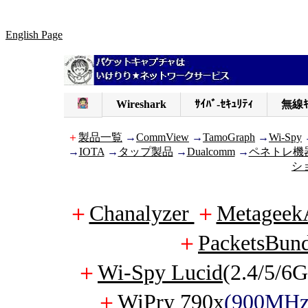
English Page
Wireshark
ｻｲﾊﾞ-ｾｷｭﾘﾃｨ
無線ｷ
＋
製品一覧
→
CommView
→
TamoGraph
→
Wi-Spy
→
IOTA
→
タップ製品
→
Dualcomm
→
ペネトレ機
シ
＋
Chanalyzer
＋
Metageek
＋
PacketsBund
＋
Wi-Spy Lucid
(2.4/5/6
＋
WiPry 790x
(900MH