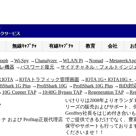
無線ｷｬﾌﾟﾁｬ
有線ｷｬﾌﾟﾁｬ
教育
会社
お
raph
→
Wi-Spy
→
Chanalyzer
→
WLAN Pi
→
Nomad
→
MetageekAp
レ機器
→
パスワード復元
→
サイドチャネル・フォルトインジ
OTA
→
IOTAトラフィック管理画面
→
IOTA 1G+ IOTA10G＋
fiShark 1G Plus
→
ProfiShark 10G
→
ProfiShark 10G Plus
→
BiDi対
→
10G Cupper TAP
→
10/40G Bypass TAP
→
Regeneration TAP
→
Rep
いけりりは2008年よりオランダ Profi
リーズの販売およびサポート、
Geoffrey社長をはじめ付き合
トナ および Profitap正規代理店
でご提供できるだけでなく、豊
保守やサポートも行っておりま
くださいませ！！