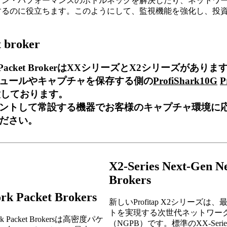
ョン・パフォーマンスのボトルネックを解決したり、ネットワ
するのに役立ちます。このようにして、監視機能を強化し、投
work Packet BrokerはXXシリーズとX2シリーズがありま
ュールやキャプチャを保存する側の
ProfiShark10G
P
意しております。
ントして常設する機器でお客様のキャプチャ環境に
ださい。
X2-Series Next-Gen N
Brokers
rk Packet Brokers
新しいProfitap X2シリーズは、
トを実現する次世代ネットワー
twork Packet Brokersは高密度パケ
（NGPB）です。標準のXX-Ser