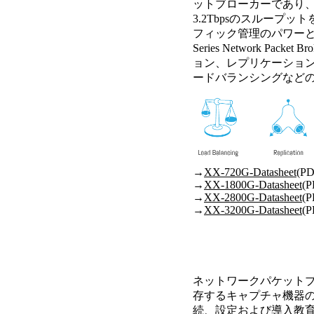
ットブローカーであり、
3.2Tbpsのスループ
フィック管理のパワーと
Series Network Pac
ョン、レプリケーショ
ードバランシングなど
→
XX-720G-Datasheet
(PD
→
XX-1800G-Datasheet
(P
→
XX-2800G-Datasheet
(P
→
XX-3200G-Datasheet
(P
ネットワークパケット
存するキャプチャ機器
続、設定および導入教