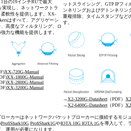
1台の19インチRUで最大
ットスライシング、GTP IPフィ
ットを実現し、ネットワークトラ
ンネリングおよびデトンネリング
柔軟性を提供します。XX-
重複排除、タイムスタンプなど
ket Brokersはすべて、アグリゲーシ
す。
ン、高度なフィルタリング、ロ
の強力な機能を提供します。
F)
XX-720G-Manual
DF)
XX-1800G-Manual
DF)
XX-2800G-Manual
DF)
XX-3200G-Manual
→
X2-3200G-Datasheet
（PDF）
X2
→
X2-6400G-Datasheet
（PDF）
X2
ブローカーはネットワークパケットブローカーに接続するモジ
の
ProfiShark10G
ProfiShark1G
や
IOTA 10G IOTA 1G
を導入して、
育、運用が必要になります。