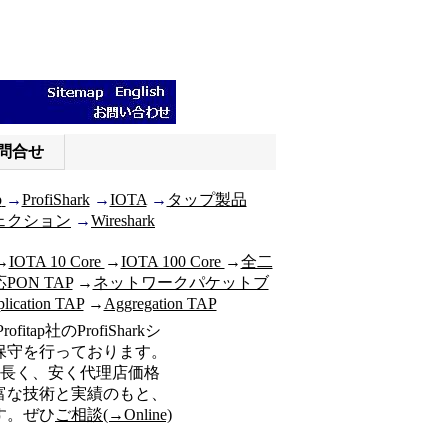
問合せ
p
→
ProfiShark
→
IOTA
→
タップ製品
ェクション
→
Wireshark
→
IOTA 10 Core
→
IOTA 100 Core
→
全二
応PON TAP
→
ネットワークパケットブ
lication TAP
→
Aggregation TAP
tap社のProfiSharkシ
保守を行っております。
いも長く、安く代理店価格
富な技術と実績のもと、
す。ぜひ
ご相談(→Online)