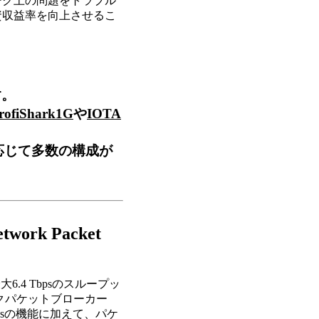
ーク上の問題をトラブル
資収益率を向上させるこ
す。
rofiShark1G
や
IOTA
応じて多数の構成が
etwork Packet
最大6.4 Tbpsのスループッ
クパケットブローカー
iesの機能に加えて、パケ