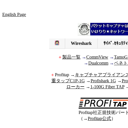
English Page
Wireshark
ｻｲﾊﾞ-ｾｷｭﾘﾃｨ
＋
製品一覧
→
CommView
→
TamoG
→
Dualcomm
→
ペネト
＋
Profitap →
キャプチャアプライアンスI
重タップC1P-1G
→
Profishark 1G
→
Pro
ローカー
→
1-100G Fiber TAP
Profitap社正規技術パー
（→
Profitap公式
）