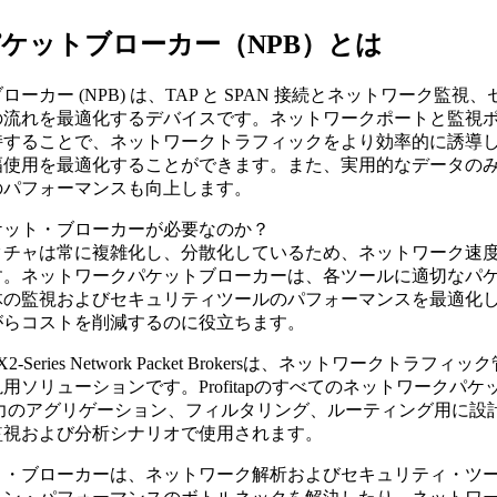
ケットブローカー（NPB）とは
ーカー (NPB) は、TAP と SPAN 接続とネットワーク監
流れを最適化するデバイスです。ネットワークポートと監視ポ
持することで、ネットワークトラフィックをより効率的に誘導
幅使用を最適化することができます。また、実用的なデータの
のパフォーマンスも向上します。
ケット・ブローカーが必要なのか？
クチャは常に複雑化し、分散化しているため、ネットワーク速
す。ネットワークパケットブローカーは、各ツールに適切なパ
体の監視およびセキュリティツールのパフォーマンスを最適化
がらコストを削減するのに役立ちます。
sおよびX2-Series Network Packet Brokersは、ネットワーク
用ソリューションです。Profitapのすべてのネットワークパ
/100G入力のアグリゲーション、フィルタリング、ルーティング用
監視および分析シナリオで使用されます。
ト・ブローカーは、ネットワーク解析およびセキュリティ・ツ