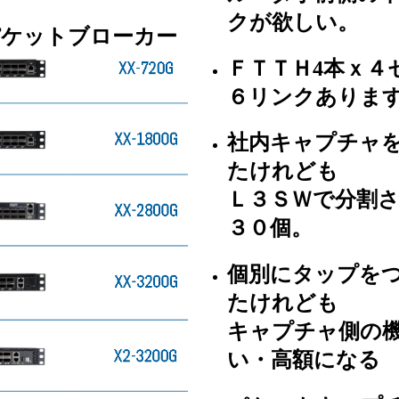
クが欲しい。
パケットブローカー
ＦＴＴＨ4本ｘ４
６リンクありま
社内キャプチャ
たけれども
Ｌ３ＳＷで分割
３０個。
個別にタップを
たけれども
キャプチャ側の
い・高額になる