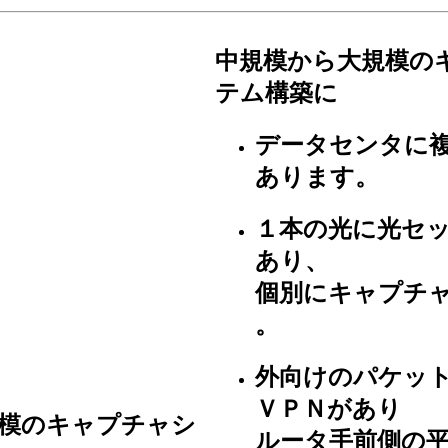
中規模から大規模の
テム構築に
データセンタに
あります。
１本の光に光セ
あり、
個別にキャプチ
。
外向けのパケッ
ＶＰＮがあり
模のキャプチャシ
ルータ手前側の