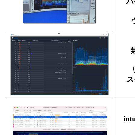
パ
ス
intu