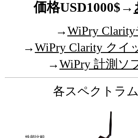
価格USD1000$→
→
WiPry Cla
→
WiPry Clarit
→
WiPry 計測
各スペクトラ
性能比較