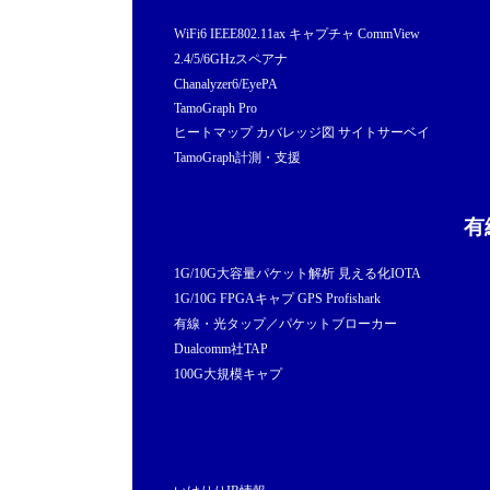
WiFi6 IEEE802.11ax キャプチャ CommView
2.4/5/6GHzスペアナ
Chanalyzer6/EyePA
TamoGraph Pro
ヒートマップ カバレッジ図 サイトサーベイ
TamoGraph計測・支援
有
1G/10G大容量パケット解析 見える化IOTA
1G/10G FPGAキャプ GPS Profishark
有線・光タップ／パケットブローカー
Dualcomm社TAP
100G大規模キャプ