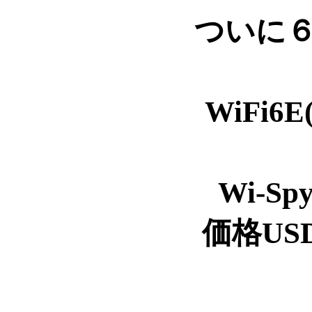
ついに６
WiFi6E
Wi-Spy
価格USD