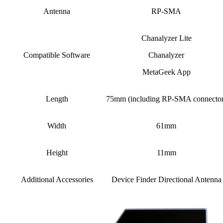
Antenna
RP-SMA
Chanalyzer Lite
Compatible Software
Chanalyzer
MetaGeek App
Length
75mm (including RP-SMA connector
Width
61mm
Height
11mm
Additional Accessories
Device Finder Directional Antenna