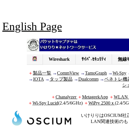
English Page
Wireshark
ｻｲﾊﾞ-ｾｷｭﾘﾃｨ
無線ｷ
＋
製品一覧
→
CommView
→
TamoGraph
→
Wi-Spy
→
IOTA
→
タップ製品
→
Dualcomm
→
ペネトレ機
シ
＋
Chanalyzer
＋
MetageekApp
＋
WLAN P
＋
Wi-Spy Lucid
(2.4/5/6GHz)
＋
WiPry 2500ｘ
(2.4/5
いけりりはOSCIUM
LAN関連技術の