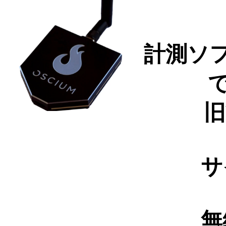
計測ソ
旧
サ
無