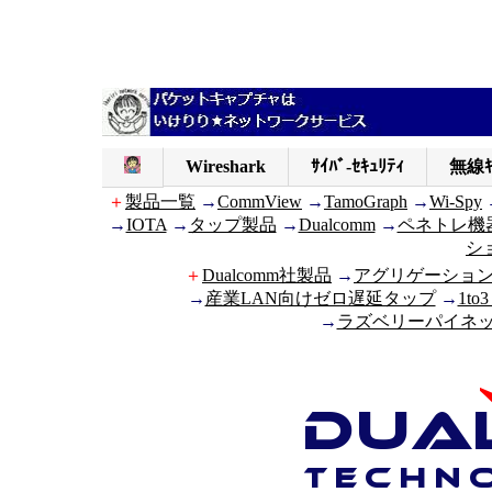
Wireshark
ｻｲﾊﾞ-ｾｷｭﾘﾃｨ
無線ｷ
＋
製品一覧
→
CommView
→
TamoGraph
→
Wi-Spy
→
IOTA
→
タップ製品
→
Dualcomm
→
ペネトレ機
シ
＋
Dualcomm社製品
→
アグリゲーショ
→
産業LAN向けゼロ遅延タップ
→
1to3
→
ラズベリーパイネット