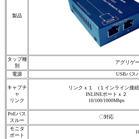
製品
タップ種
アグリゲーシ
別
電源
USBバス
キャプチ
リンクｘ１ (１インライン接
ャ
INLINEポートｘ２
リンク
10/100/1000Mbps
PoEパス
〇対応
スルー
モニタ
1
ポート