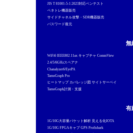
JIS T 81001-5-1:2023対応ペンテスト
ペネトレ機器販売
サイドチャネル攻撃・SDR機器販売
パスワード復元
無
WiFi6 IEEE802.11ax キャプチャ CommView
2.4/5/6GHzスペアナ
Chanalyzer6/EyePA
TamoGraph Pro
ヒートマップ カバレッジ図 サイトサーベイ
TamoGraph計測・支援
有
1G/10G大容量パケット解析 見える化IOTA
1G/10G FPGAキャプ GPS Profishark