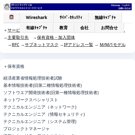
Wireshark
ｻｲﾊﾞ-ｾｷｭﾘﾃｨ
無線ｷｬﾌﾟﾁｬ
有線ｷｬﾌﾟﾁｬ
教育
会社
お問合せ
＋
サービス一覧
→
Wiresharkパケットキャプチャ支援サービス
→
主要取引先
→
保有資格・加入団体
→
RFC
→
サブネットマスク
→
IPアドレス一覧
→
M/M/1モデル
＋
保有資格
経済産業省情報処理技術者試験
基本情報技術者(旧第二種情報処理技術者)
ソフトウエア開発技術者(旧第一種情報処理技術者)
ネットワークスペシャリスト
テクニカルエンジニア（ネットワーク)
テクニカルエンジニア（情報セキュリティ)
テクニカルエンジニア（システム管理)
プロジェクトマネージャ