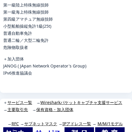
第一級陸上特殊無線技師
第一級海上特殊無線技師
第四級アマチュア無線技師
小型船舶操縦免許1級(25t)
普通自動車免許
普通二輪／大型二輪免許
危険物取扱者
＋
加入団体
JANOG ( JApan Network Operator's Group)
IPv6推進協議会
＋
サービス一覧
→
Wiresharkパケットキャプチャ支援サービス
→
主要取引先
→
保有資格・加入団体
→
RFC
→
サブネットマスク
→
IPアドレス一覧
→
M/M/1モデル