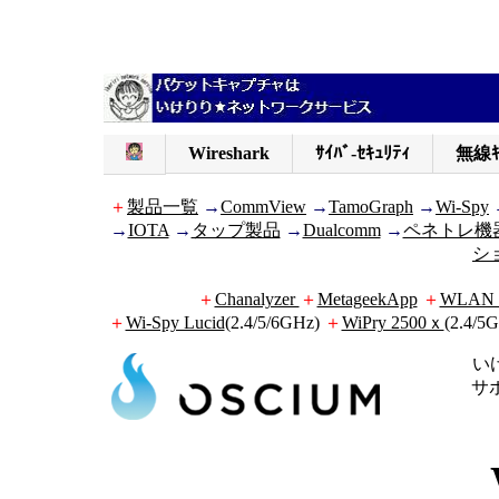
Wireshark
ｻｲﾊﾞ-ｾｷｭﾘﾃｨ
無線ｷ
＋
製品一覧
→
CommView
→
TamoGraph
→
Wi-Spy
→
IOTA
→
タップ製品
→
Dualcomm
→
ペネトレ機
シ
＋
Chanalyzer
＋
MetageekApp
＋
WLAN P
＋
Wi-Spy Lucid
(2.4/5/6GHz)
＋
WiPry 2500ｘ
(2.4/5
い
サ