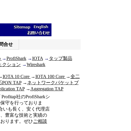
問合せ
p
→
ProfiShark
→
IOTA
→
タップ製品
ェクション
→
Wireshark
→
IOTA 10 Core
→
IOTA 100 Core
→
全二
応PON TAP
→
ネットワークパケットブ
lication TAP
→
Aggregation TAP
itap社のProfiSharkシ
、保守を行っておりま
付き合いも長く、安く代理店
く、豊富な技術と実績の
ております。ぜひ
ご相談