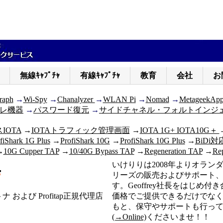
無線ｷｬﾌﾟﾁｬ
有線ｷｬﾌﾟﾁｬ
教育
会社
お
raph
→
Wi-Spy
→
Chanalyzer
→
WLAN Pi
→
Nomad
→
MetageekAp
レ機器
→
パスワード復元
→
サイドチャネル・フォルトインジ
OTA
→
IOTAトラフィック管理画面
→
IOTA 1G+ IOTA10G＋
fiShark 1G Plus
→
ProfiShark 10G
→
ProfiShark 10G Plus
→
BiDi対
→
10G Cupper TAP
→
10/40G Bypass TAP
→
Regeneration TAP
→
Rep
いけりりは2008年よりオランダ Prof
リーズの販売およびサポート
す。Geoffrey社長をはじめ
トナ および Profitap正規代理店
価格でご提供できるだけでな
もと、保守やサポートも行っ
(→Online)
くださいませ！！