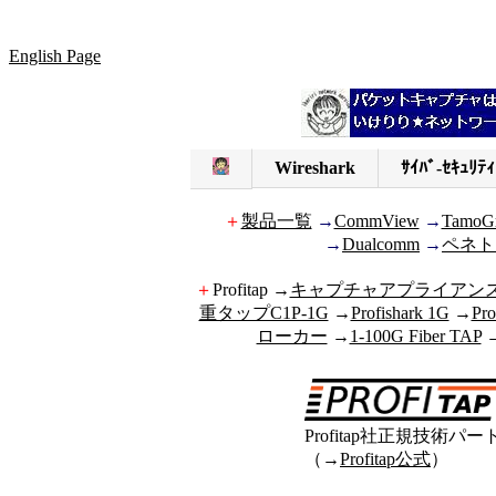
English Page
Wireshark
ｻｲﾊﾞ-ｾｷｭﾘﾃｨ
＋
製品一覧
→
CommView
→
TamoG
→
Dualcomm
→
ペネト
＋
Profitap →
キャプチャアプライアンスI
重タップC1P-1G
→
Profishark 1G
→
Pro
ローカー
→
1-100G Fiber TAP
Profitap社正規技術パー
（→
Profitap公式
）