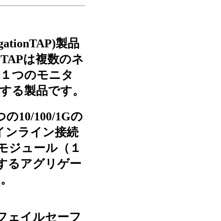
ationTAP)製品
tion TAPは複数のネ
を１つのモニタ
する製品です。
４つの10/100/1Gの
のインライン接続
P＋モジュール（１
約するアグリゲー
す。
Pは４つのフェイルセーフ