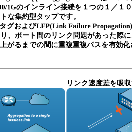
100/1Gのインライン接続を１つの１／
クトな集約型タップです。
NタグおよびLFP(Link Failure Propaga
より、ポート間のリンク問題があった際に
上がるまでの間に重複重複パスを有効化
リンク速度差を吸収