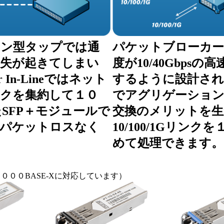
ョン型タップでは通
パケットブローカー
損失が起きてしまい
度が10/40Gbps
r In-Lineではネット
するように設計され
クを集約して１０
でアグリゲーション
たSFP＋モジュールで
交換のメリットを生
、パケットロスなく
10/100/1Gリンク
めて処理できます。
１０００BASE-Xに対応しています）