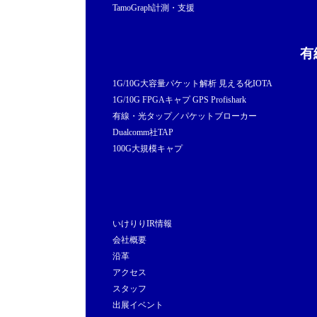
TamoGraph計測・支援
有
1G/10G大容量パケット解析 見える化IOTA
1G/10G FPGAキャプ GPS Profishark
有線・光タップ／パケットブローカー
Dualcomm社TAP
100G大規模キャプ
いけりりIR情報
会社概要
沿革
アクセス
スタッフ
出展イベント