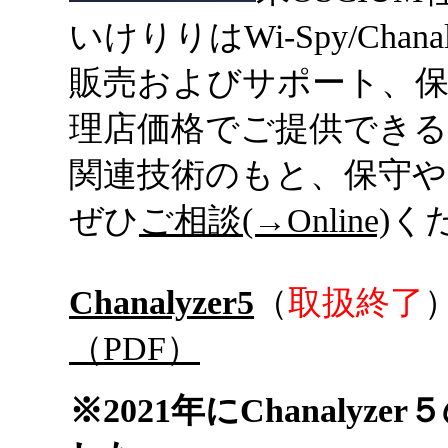
いけりりはWi-Spy/Chanal
販売およびサポート、
理店価格でご提供できる
関連技術のもと、保守
ぜひ
ご相談(→Online)
く
Chanalyzer5
（
取扱終了
（PDF）
※2021年にChanaly