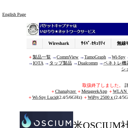
English Page
Wireshark
ｻｲﾊﾞ-ｾｷｭﾘﾃｨ
無線ｷ
＋
製品一覧
→
CommView
→
TamoGraph
→
Wi-Spy
→
IOTA
→
タップ製品
→
Dualcomm
→
ペネトレ機
シ
取扱終了しました。
＋
Chanalyzer
＋
MetageekApp
＋
WLAN P
＋
Wi-Spy Lucid
(2.4/5/6GHz)
＋
WiPry 2500ｘ
(2.4/5
米OSCIUM